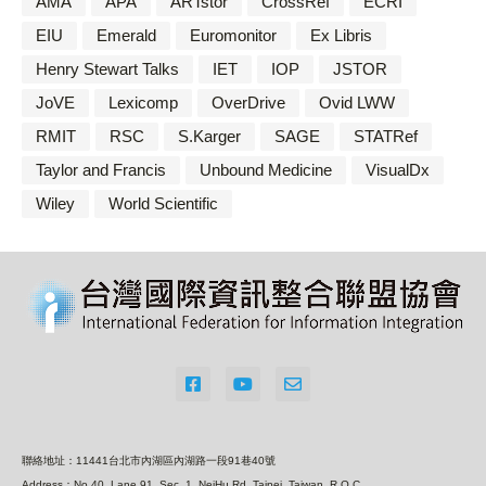
AMA
APA
ARTstor
CrossRef
ECRI
EIU
Emerald
Euromonitor
Ex Libris
Henry Stewart Talks
IET
IOP
JSTOR
JoVE
Lexicomp
OverDrive
Ovid LWW
RMIT
RSC
S.Karger
SAGE
STATRef
Taylor and Francis
Unbound Medicine
VisualDx
Wiley
World Scientific
聯絡地址：11441台北市內湖區內湖路一段91巷40號
Address：No 40, Lane 91, Sec. 1, NeiHu Rd. Taipei, Taiwan, R.O.C.