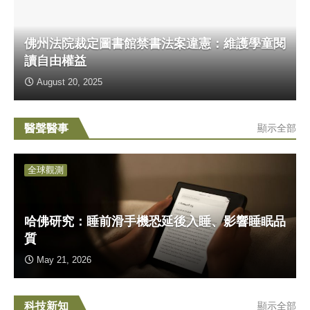
佛州法院裁定圖書館禁書法案違憲：維護學童閱
讀自由權益
August 20, 2025
醫聲醫事
顯示全部
全球觀測
哈佛研究：睡前滑手機恐延後入睡、影響睡眠品
質
May 21, 2026
科技新知
顯示全部