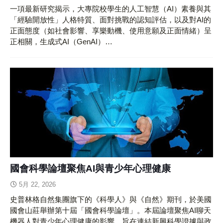
一項最新研究揭示，大專院校學生的人工智慧（AI）素養與其
「經驗開放性」人格特質、面對挑戰的認知評估，以及對AI的
正面態度（如社會影響、享樂動機、使用意願及正面情緒）呈
正相關，生成式AI（GenAI）…
國會科學論壇聚焦AI與青少年心理健康
5月 22, 2026
史普林格自然集團旗下的《科學人》與《自然》期刊，於美國
國會山莊舉辦第十屆「國會科學論壇」。本屆論壇聚焦AI聊天
機器人對青少年心理健康的影響，旨在連結新興科學證據與政