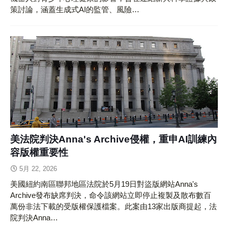
策討論，涵蓋生成式AI的監管、風險…
美法院判決Anna's Archive侵權，重申AI訓練內
容版權重要性
5月 22, 2026
美國紐約南區聯邦地區法院於5月19日對盜版網站Anna's
Archive發布缺席判決，命令該網站立即停止複製及散布數百
萬份非法下載的受版權保護檔案。此案由13家出版商提起，法
院判決Anna…