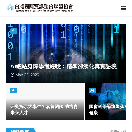
AI
AI總結身障學者經驗：精準卻淡化真實語境
May 22, 2026
AI
AI
研究揭示大專生AI素養關鍵 助培育
國會科學論壇聚焦AI
未來人才
健康