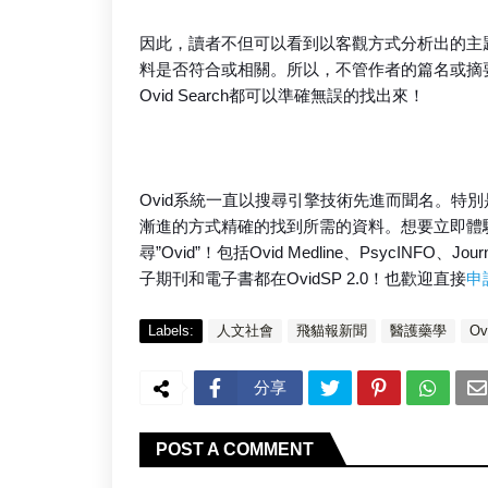
因此，讀者不但可以看到以客觀方式分析出的主題
料是否符合或相關。所以，不管作者的篇名或摘要以Savant
Ovid Search都可以準確無誤的找出來！
Ovid系統一直以搜尋引擎技術先進而聞名。特
漸進的方式精確的找到所需的資料。想要立即體驗Adv
尋”Ovid”！包括Ovid Medline、PsycINFO、
子期刊和電子書都在OvidSP 2.0！也歡迎直接
申
Labels:
人文社會
飛貓報新聞
醫護藥學
Ov
分享
POST A COMMENT