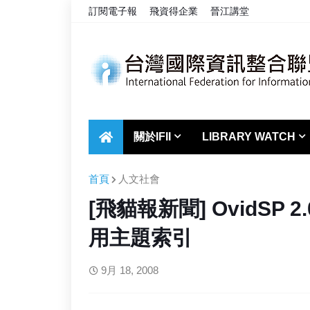
訂閱電子報
飛資得企業
晉江講堂
關於IFII
LIBRARY WATCH
首頁
人文社會
[飛貓報新聞] OvidSP
用主題索引
9月 18, 2008