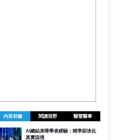
內容前瞻
閱讀視野
醫聲醫事
AI總結身障學者經驗：精準卻淡化
真實語境