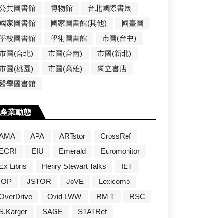
公共圖書館
博物館
台北國際書展
國家圖書館
國家圖書館(其他)
國臺圖
學校圖書館
學術圖書館
市圖(台中)
市圖(台北)
市圖(台南)
市圖(新北)
市圖(桃園)
市圖(高雄)
獨立書店
醫學圖書館
產業動態
AMA
APA
ARTstor
CrossRef
ECRI
EIU
Emerald
Euromonitor
Ex Libris
Henry Stewart Talks
IET
IOP
JSTOR
JoVE
Lexicomp
OverDrive
Ovid LWW
RMIT
RSC
S.Karger
SAGE
STATRef