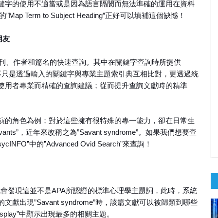
鍵字的使用不適當或是因為語言隔閡而無法準確的運用在資料
的”Map Term to Subject Heading”正好可以填補這個缺憾！
朋友
了關鍵字、期刊、作者和篇名的快速查詢。其中在關鍵字查詢時所提供
g”的比對功能，不只是透過輸入的關鍵字與專業主題索引典互相比對，更透過統
使用者專業而精確的查詢建議；從而提升查詢文獻時的精準
演的角色為例；對於這些擁有很特殊的專一能力，卻在日常生
nts”，近年來改稱之為”Savant syndrome”。如果我們想要查
”中的”Advanced Ovid Search”來查詢！
時，系統就會發現這並不是APA所認證的標準心理學主題詞，此時，系統
現”Savant syndrome”時，該篇文獻可以被歸類到哪些
isplay”中顯示出現最多的相關主題。