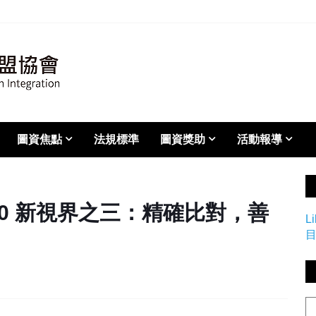
圖資焦點
法規標準
圖資獎助
活動報導
 2.0 新視界之三：精確比對，善
L