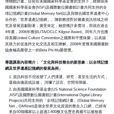
博物館計畫。目前在美國國家科學基金會的支持下，經辦由美
國國家科學基金會(NSF)及國際數位圖書館計畫共同支持的全
球記憶網計畫(Global Memory Net)以及與聯合國世界遺產中心
合作的「世界遺產記憶網」。陳劉教授對於圖書資訊領域之研
究及發展貢獻顯著，廣受肯定，她曾獲許多獎項，而就在過去
4年裏，2006年獲頒LITA/OCLC Kilgour Award。同年六月也獲
得美國United Culture Convention之國際和平獎殊榮，以表揚
其致力於促進跨文化交流及相互瞭解。2008年更獲美國圖書館
協會極高榮譽之一的Beta Phi Mu榮譽獎。
專題講座內容簡介：「文化與科技整合的新形象：以全球記憶
網及世界遺產記憶網的發展為例」
資訊科技不但改變了人們溝通、研究，甚至生活的方式，
還藉由儀器或設備， 消彌了語言、空間等障礙。
由美國國家科學基金會(US National Science Foundation
,NSF)及國際數位圖書館計畫(International Digital Library
Projects)共同支持的「全球記憶網計畫」(Global Memory
Net，GMNnet)是個全世界文化資源的整合入口網，已經有
來自50個國家以上超過2,400種文化歷史典藏可以被檢索