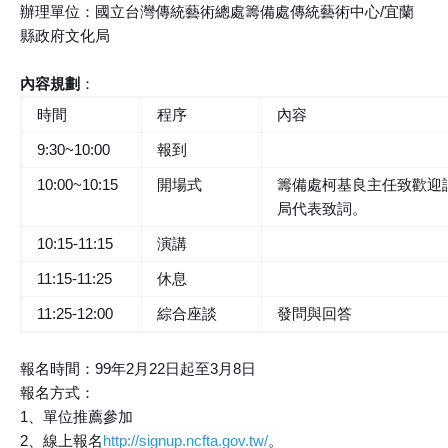
辦理單位：國立台灣傳統藝術總處籌備處傳統藝術中心/宜蘭
縣政府文化局
內容規劃
：
時間
程序
內容
9:30~10:00
報到
10:00~10:15
開場式
籌備處柯基良主任致歡迎
局代表致詞。
10:15-11:15
演講
11:15-11:25
休息
11:25-12:00
綜合座談
發問與回答
報名時間：99年2月22日起至3月8日
報名方式：
1、單位推薦參加
2、線上報名
http://signup.ncfta.gov.tw/
。