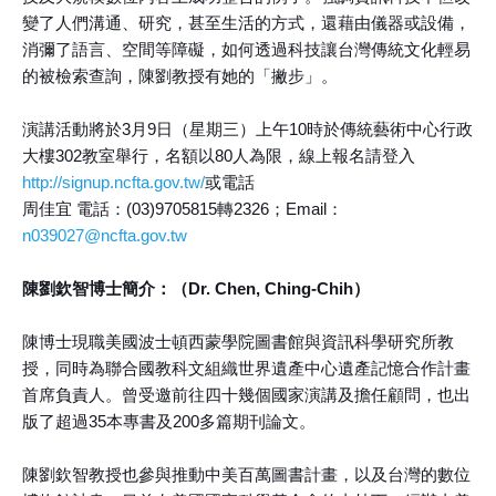
變了人們溝通、研究，甚至生活的方式，還藉由儀器或設備，
消彌了語言、空間等障礙，如何透過科技讓台灣傳統文化輕易
的被檢索查詢，陳劉教授有她的「撇步」。
演講活動將於3月9日（星期三）上午10時於傳統藝術中心行政
大樓302教室舉行，名額以80人為限，線上報名請登入
http://signup.ncfta.gov.tw/
或電話
周佳宜 電話：(03)9705815轉2326；Email：
n039027@ncfta.gov.tw
陳劉欽智博士簡介：（Dr. Chen, Ching-Chih）
陳博士現職美國波士頓西蒙學院圖書館與資訊科學研究所教
授，同時為聯合國教科文組織世界遺產中心遺產記憶合作計畫
首席負責人。曾受邀前往四十幾個國家演講及擔任顧問，也出
版了超過35本專書及200多篇期刊論文。
陳劉欽智教授也參與推動中美百萬圖書計畫，以及台灣的數位