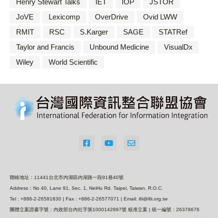
Henry Stewart Talks
IET
IOP
JSTOR
JoVE
Lexicomp
OverDrive
Ovid LWW
RMIT
RSC
S.Karger
SAGE
STATRef
Taylor and Francis
Unbound Medicine
VisualDx
Wiley
World Scientific
聯絡地址：11441台北市內湖區內湖路一段91巷40號
Address：No 40, Lane 91, Sec. 1, NeiHu Rd. Taipei, Taiwan, R.O.C.
Tel : +886-2-26581830 | Fax : +886-2-26577071 | Email: ifii@ifii.org.tw
團體立案證書字號：內政部台內社字第1000142897號 核准立案 | 統一編號：26378676