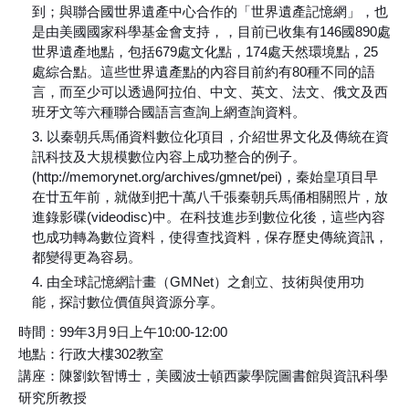
到；與聯合國世界遺產中心合作的「世界遺產記憶網」，也
是由美國國家科學基金會支持，，目前已收集有146國890處
世界遺產地點，包括679處文化點，174處天然環境點，25
處綜合點。這些世界遺產點的內容目前約有80種不同的語
言，而至少可以透過阿拉伯、中文、英文、法文、俄文及西
班牙文等六種聯合國語言查詢上網查詢資料。
以秦朝兵馬俑資料數位化項目，介紹世界文化及傳統在資
訊科技及大規模數位內容上成功整合的例子。
(http://memorynet.org/archives/gmnet/pei)，秦始皇項目早
在廿五年前，就做到把十萬八千張秦朝兵馬俑相關照片，放
進錄影碟(videodisc)中。在科技進步到數位化後，這些內容
也成功轉為數位資料，使得查找資料，保存歷史傳統資訊，
都變得更為容易。
由全球記憶網計畫（GMNet）之創立、技術與使用功
能，探討數位價值與資源分享。
時間：99年3月9日上午10:00-12:00
地點：行政大樓302教室
講座：陳劉欽智博士，美國波士頓西蒙學院圖書館與資訊科學
研究所教授