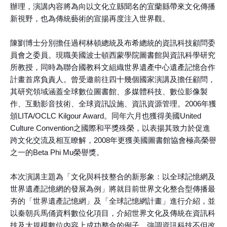
辦理，演講內容將為向以文化立縣聞名的宜蘭縣帶來文化傳播
新視野，也為傳統藝術的宣揚再度注入世界觀。
陳劉博士分別擔任過柯林頓總統及布希總統的資訊科技顧問委
員會之委員。現職美國波士頓西蒙學院圖書館與資訊科學研究
所教授，同時為聯合國教科文組織世界遺產中心遺產記憶合作
計畫首席負責人。曾受邀前往四十幾個國家演講及擔任顧問，
其研究領域涵蓋全球數位圖書館、多媒體科技、數位影像製
作、互動影音技術、全球資訊設施、資訊資源管理。2006年獲
頒LITA/OCLC Kilgour Award。同年六月也獲得美國United
Culture Convention之國際和平獎殊榮，以表揚其致力於促進
跨文化交流及相互瞭解，2008年更獲美國圖書館協會極高榮譽
之一的Beta Phi Mu榮譽獎。
本次演講主題為「文化與科技整合的新形象：以全球記憶網及
世界遺產記憶網的發展為例」將就目前世界文化整合型傳播最
夯的「世界遺產記憶網」及「全球記憶網計畫」進行介紹，並
以秦朝兵馬俑資料數位化項目，介紹世界文化及傳統在資訊科
技及大規模數位內容上成功整合的例子。強調資訊科技不但改