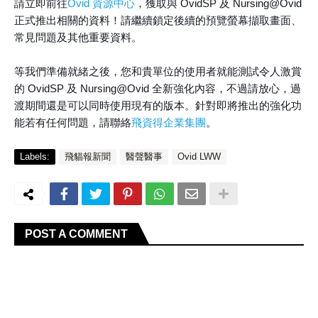
請立即前往
Ovid 資源中心
，獲取與 OvidSP 及 Nursing@Ovid
正式推出相關的資料！請繼續鎖定後續的預覽螢幕擷取畫面、
常見問題及其他重要資料。
等我們準備就緒之後，您和貴單位的使用者就能測試令人激賞
的 OvidSP 及 Nursing@Ovid 全新強化內容，不過請放心，過
渡期間還是可以同時使用現有的版本。針對即將推出的強化功
能若有任何問題，請聯絡
飛資得企業集團
。
Labels:
飛貓報新聞
醫聲醫事
Ovid LWW
POST A COMMENT