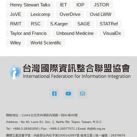
Henry Stewart Talks
IET
IOP
JSTOR
JoVE
Lexicomp
OverDrive
Ovid LWW
RMIT
RSC
S.Karger
SAGE
STATRef
Taylor and Francis
Unbound Medicine
VisualDx
Wiley
World Scientific
聯絡地址：11441台北市內湖區內湖路一段91巷40號
Address：No 40, Lane 91, Sec. 1, NeiHu Rd. Taipei, Taiwan, R.O.C.
Tel : +886-2-26581830 | Fax : +886-2-26577071 | Email: ifii@ifii.org.tw
團體立案證書字號：內政部台內社字第1000142897號 核准立案 | 統一編號：26378676