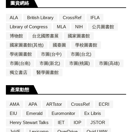
圖資網絡
ALA
British Library
CrossRef
IFLA
Library of Congress
MLA
NIH
公共圖書館
博物館
台北國際書展
國家圖書館
國家圖書館(其他)
國臺圖
學校圖書館
學術圖書館
市圖(台中)
市圖(台北)
市圖(台南)
市圖(新北)
市圖(桃園)
市圖(高雄)
獨立書店
醫學圖書館
產業動態
AMA
APA
ARTstor
CrossRef
ECRI
EIU
Emerald
Euromonitor
Ex Libris
Henry Stewart Talks
IET
IOP
JSTOR
JoVE
Lexicomp
OverDrive
Ovid LWW