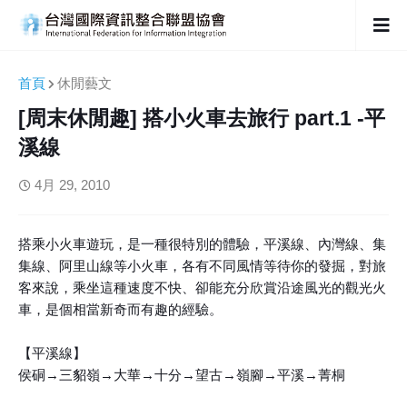
首頁
休閒藝文
[周末休閒趣] 搭小火車去旅行 part.1 -平
溪線
4月 29, 2010
搭乘小火車遊玩，是一種很特別的體驗，平溪線、內灣線、集
集線、阿里山線等小火車，各有不同風情等待你的發掘，對旅
客來說，乘坐這種速度不快、卻能充分欣賞沿途風光的觀光火
車，是個相當新奇而有趣的經驗。
【平溪線】
侯硐→三貂嶺→大華→十分→望古→嶺腳→平溪→菁桐