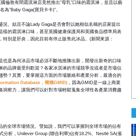
國倫敦有間霜淇淋店竟然推出"母乳"口味的霜淇淋，並且以藝
為"Baby Gaga(寶貝卡卡)"。
。姑且不論Lady Gaga是否會對以她相似名稱的店家提出
這樣的霜淇淋口味，甚至英國健康保護局和英國食品標準局表
，特別是肝炎，因此目前有停止販售此冰品。(新聞來源：
這也是為何冰品市場必須不斷地推陳出新，開發出新奇的口味
淋的品牌最受到歡迎？各家冰淇淋的市場競爭況或者是市場佔
趨勢？其實，要掌握這方面的市場脈絡和產業分析，最適合的
rmation Database，簡稱GMID)
，因為GMID是一線上商業
略洞察力，讓我們可以針對市場輕鬆蒐集全球性各產業消費趨
 來瞭解冰品的全球市場情況。譬如說，我們可以掌握到全球市場的佔有
ilever Group (聯合利華)佔有18.2%、Nestlé SA(雀