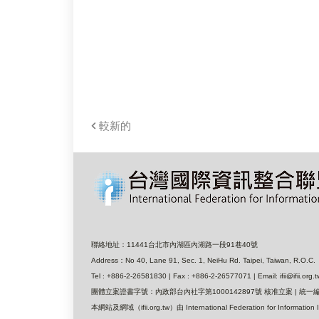
較新的
聯絡地址：11441台北市內湖區內湖路一段91巷40號
Address：No 40, Lane 91, Sec. 1, NeiHu Rd. Taipei, Taiwan, R.O.C.
Tel : +886-2-26581830 | Fax : +886-2-26577071 | Email: ifii@ifii.org.t
團體立案證書字號：內政部台內社字第1000142897號 核准立案 | 統一編號
本網站及網域（ifii.org.tw）由 International Federation for I