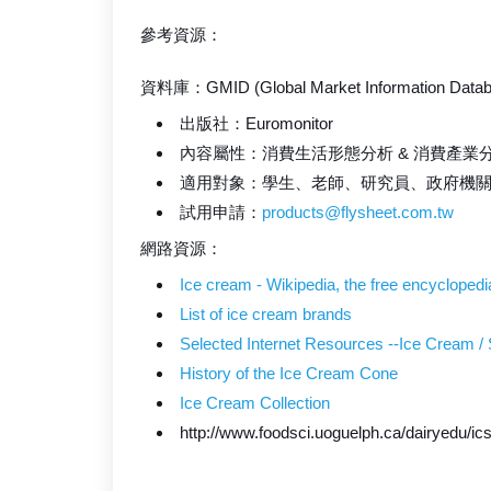
參考資源：
資料庫：GMID (Global Market Information Datab
出版社：Euromonitor
內容屬性：消費生活形態分析 & 消費產業
適用對象：學生、老師、研究員、政府機
試用申請：
products@flysheet.com.tw
網路資源：
Ice cream - Wikipedia, the free encyclopedi
List of ice cream brands
Selected Internet Resources --Ice Cream / 
History of the Ice Cream Cone
Ice Cream Collection
http://www.foodsci.uoguelph.ca/dairyedu/ics