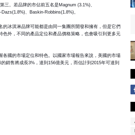
0%位居第三。若品牌的市佔前五名是Magnum (3.1%)、
n-Dazs(1.8%)、Baskin-Robbins(1.8%)。
名的冰淇淋品牌可能都是由同一集團所開發和擁有，但是它們
特色外，不同的產品定位和產品價格策略，也會吸引到更多元
握各國的市場定位和特色。以國家市場報告來說，美國的市場
，冰淇淋的銷售將成長3%，達到156億美元，而估計到2015年可達到