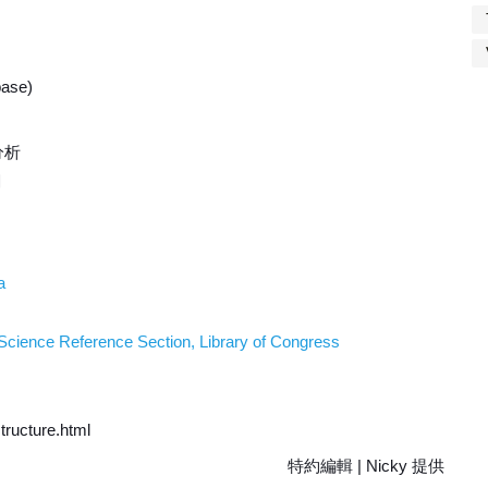
ase)
分析
關
a
Science Reference Section, Library of Congress
tructure.html
特約編輯 | Nicky 提供