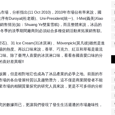
，分析指出(11 Oct 2010)，2010年市場佔有率來說，國
oyal(杜老爺)、Uni-President(統一)、I-Mei(義美)Xiao
銷售情況(如：Shuang Ye雙葉雪糕)，而且整體來說，冰品的
，冬季的淡季期間廠商則必須結合多種促銷活動來拓展銷售額。
石)、31 Ice Cream(31冰淇淋) 、Mövenpick(莫凡彼)雖然是進
場的熱度。再以口味來說，香草、巧克力、紅豆和草莓是最流
口味。除了臺灣人喜愛的冰淇淋口味，看看各國喜愛口味的分
喜好差異喔!!
版圖，但是相對地它也成為了冰品產業的必爭之地。前面的市
市場的各自發展特質以及趨勢潛力，這不僅是商業開發者不能
業市場的相關質量探究的研究人員來說，更是不可多得的分析
究的數據而已，更讓我們發現了發生生活週遭的市場趣味性，