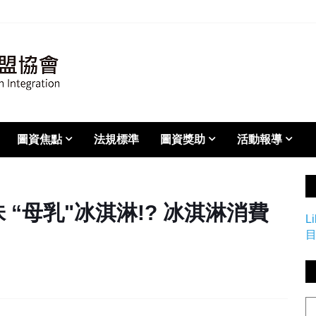
圖資焦點
法規標準
圖資獎助
活動報導
 “母乳"冰淇淋!? 冰淇淋消費
L