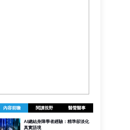
內容前瞻
閱讀視野
醫聲醫事
AI總結身障學者經驗：精準卻淡化
真實語境