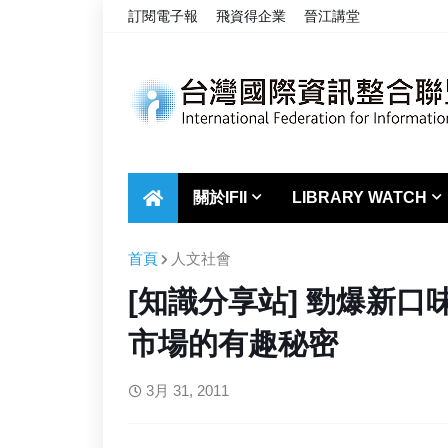
訂閱電子報
飛資得企業
晉江講堂
關於IFII
LIBRARY WATCH
首頁
人文社會
[知識分享站] 勁爆新口味
市場的有趣秘密
3月 31, 2011