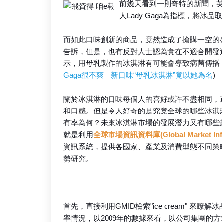
前幾天看到一則奇特的新聞，英
人Lady Gaga為指標，將冰品取名
而如此口味創新的商品，竟然造成了搶購一空的盛況
告訴，但是，也有反對人士認為實在不適合開發
示，用母乳製作的冰淇淋有可能會導致病菌傳播
Gaga很不爽 新口味“母乳冰淇淋”竟以她為名
)
關於冰淇淋的口味每個人的喜好或許不盡相同，
和口感。但是令人好奇的是究竟全球的哪些冰淇
有率為何？未來冰淇淋市場的發展潛力又有哪些
就是利用
全球市場資訊資料庫(Global Market Info
資訊系統，提供各國家、產業及消費型態不同策
勢研究。
首先，直接利用GMID檢索"ice cream"
率情況，以2009年的數據來看，以公司集團的方式分析，Un