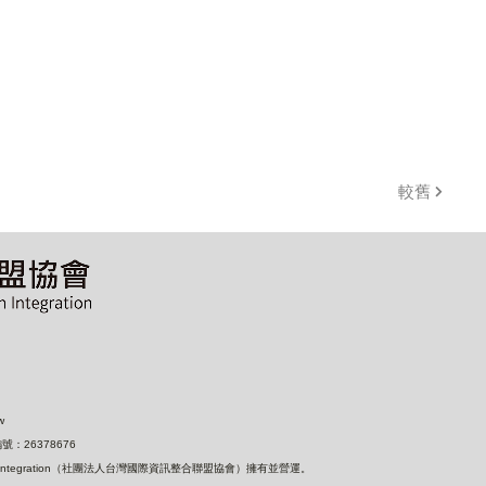
較舊
w
：26378676
nformation Integration（社團法人台灣國際資訊整合聯盟協會）擁有並營運。