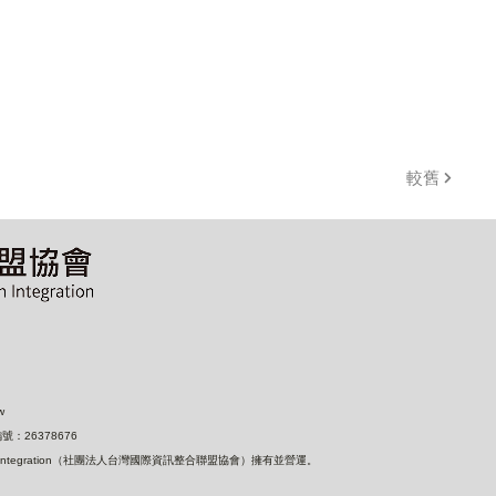
較舊
w
：26378676
nformation Integration（社團法人台灣國際資訊整合聯盟協會）擁有並營運。