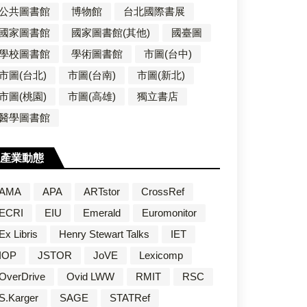
公共圖書館
博物館
台北國際書展
國家圖書館
國家圖書館(其他)
國臺圖
學校圖書館
學術圖書館
市圖(台中)
市圖(台北)
市圖(台南)
市圖(新北)
市圖(桃園)
市圖(高雄)
獨立書店
醫學圖書館
產業動態
AMA
APA
ARTstor
CrossRef
ECRI
EIU
Emerald
Euromonitor
Ex Libris
Henry Stewart Talks
IET
IOP
JSTOR
JoVE
Lexicomp
OverDrive
Ovid LWW
RMIT
RSC
S.Karger
SAGE
STATRef