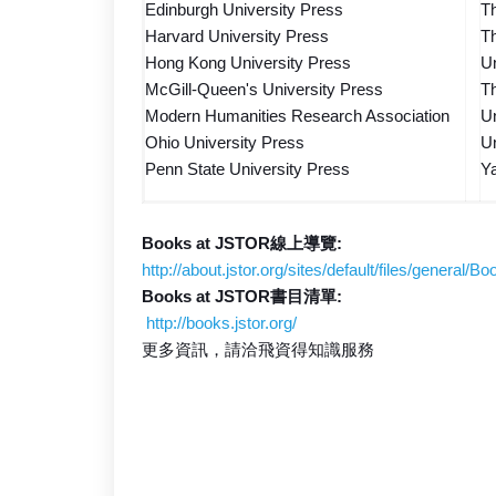
Edinburgh University Press
Th
Harvard University Press
Th
Hong Kong University Press
Un
McGill-Queen's University Press
Th
Modern Humanities Research Association
Un
Ohio University Press
Un
Penn State University Press
Ya
Books at JSTOR線上導覽:
http://about.jstor.org/sites/default/files/general
Books at JSTOR書目清單:
http://books.jstor.org/
更多資訊，請洽飛資得知識服務