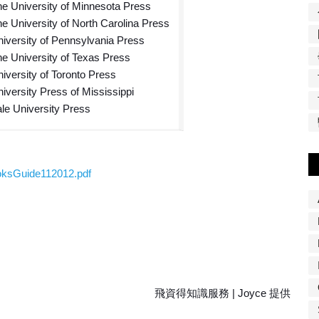
e University of Minnesota Press
e University of North Carolina Press
iversity of Pennsylvania Press
e University of Texas Press
iversity of Toronto Press
iversity Press of Mississippi
le University Press
/BooksGuide112012.pdf
飛資得知識服務 | Joyce 提供