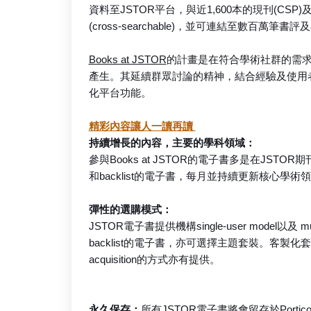
資料至JSTOR平台，與近1,600本的現刊(CSP)及
(cross-searchable)，並可連結至數百
Books at JSTOR
的計畫是在符合學術社群的需
產生。其延續群眾討論的精神，結合經驗及使用者
化平台功能。
精彩內容讓人一讀再讀
持續增長的內容，主要的學科領域：
參與Books at JSTOR的電子書多是在JSTOR期
和backlist的電子書，每月並持續更新核心學術
彈性的選購模式：
JSTOR電子書提供機構single-user model以及 m
backlist的電子書，亦可選擇主題套裝。客製化套
acquisition的方式亦有提供。
永久保存：
所有JSTOR電子書將會留存於Portico(