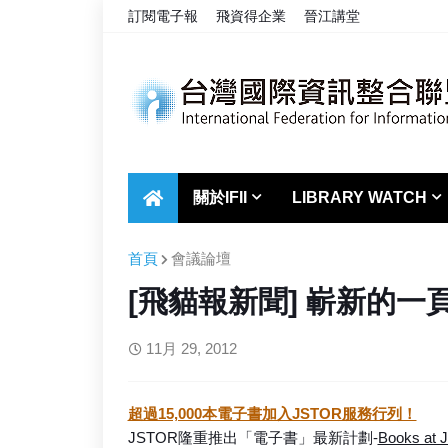
訂閱電子報
飛資得企業
晉江講堂
關於IFII
LIBRARY WATCH
首頁
會議論壇
[飛貓報新聞] 嶄新的一頁
11月 29, 2012
超過15,000本電子書加入JSTOR服務行列！
JSTOR隆重推出「電子書」最新計劃-
Books at