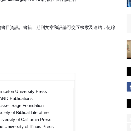
萬的書目資訊。書籍、期刊文章和評論可交互檢索及連結，使線
inceton University Press
AND Publications
ssell Sage Foundation
ciety of Biblical Literature
iversity of California Press
e University of Illinois Press