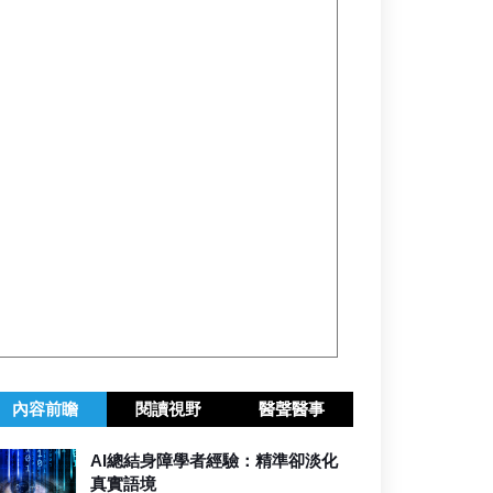
內容前瞻
閱讀視野
醫聲醫事
AI總結身障學者經驗：精準卻淡化
真實語境