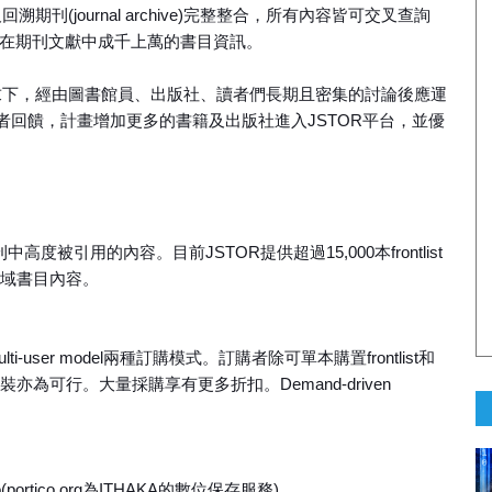
回溯期刊(journal archive)完整整合，所有內容皆可交叉查詢
萬筆書評及在期刊文獻中成千上萬的書目資訊。
求下，經由圖書館員、出版社、讀者們長期且密集的討論後應運
回饋，計畫增加更多的書籍及出版社進入JSTOR平台，並優
刊中高度被引用的內容。目前JSTOR提供超過15,000本frontlist
領域書目內容。
ulti-user model兩種訂購模式。訂購者除可單本購置frontlist和
裝亦為可行。大量採購享有更多折扣。Demand-driven
portico.org為ITHAKA的數位保存服務)。