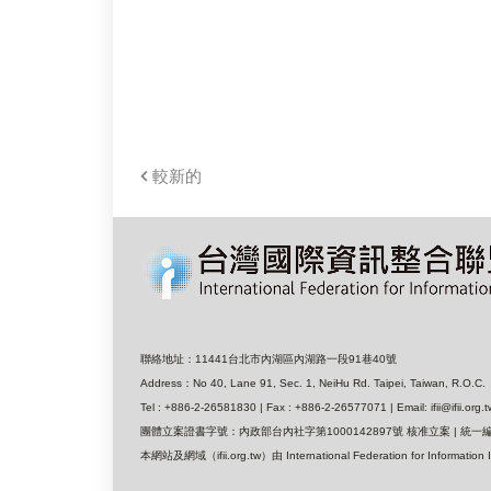
較新的
聯絡地址：11441台北市內湖區內湖路一段91巷40號
Address：No 40, Lane 91, Sec. 1, NeiHu Rd. Taipei, Taiwan, R.O.C.
Tel : +886-2-26581830 | Fax : +886-2-26577071 | Email: ifii@ifii.org.t
團體立案證書字號：內政部台內社字第1000142897號 核准立案 | 統一編號
本網站及網域（ifii.org.tw）由 International Federation for I