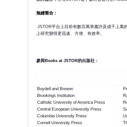
無縫整合：
JSTOR平台上目前有數百萬筆書評及成千上
上研究變得更迅速、方便、有效率。
參與Books at JSTOR的出版社：
Boydell and Brewer
Pr
Brookings Institution
R
Catholic University of America Press
Ru
Central European University Press
So
Columbia University Press
Un
Cornell University Press
Th