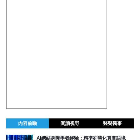
內容前瞻
閱讀視野
醫聲醫事
AI總結身障學者經驗：精準卻淡化真實語境