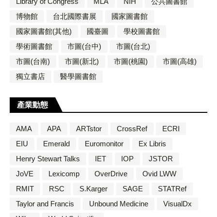
Library of Congress
MLA
NIH
公共圖書館
博物館
台北國際書展
國家圖書館
國家圖書館(其他)
國臺圖
學校圖書館
學術圖書館
市圖(台中)
市圖(台北)
市圖(台南)
市圖(新北)
市圖(桃園)
市圖(高雄)
獨立書店
醫學圖書館
產業動態
AMA
APA
ARTstor
CrossRef
ECRI
EIU
Emerald
Euromonitor
Ex Libris
Henry Stewart Talks
IET
IOP
JSTOR
JoVE
Lexicomp
OverDrive
Ovid LWW
RMIT
RSC
S.Karger
SAGE
STATRef
Taylor and Francis
Unbound Medicine
VisualDx