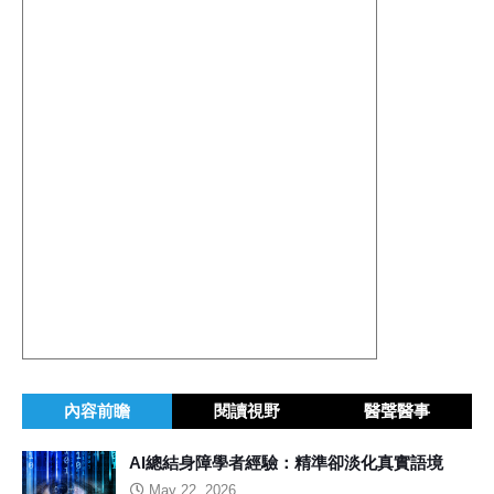
內容前瞻
閱讀視野
醫聲醫事
AI總結身障學者經驗：精準卻淡化真實語境
May 22, 2026