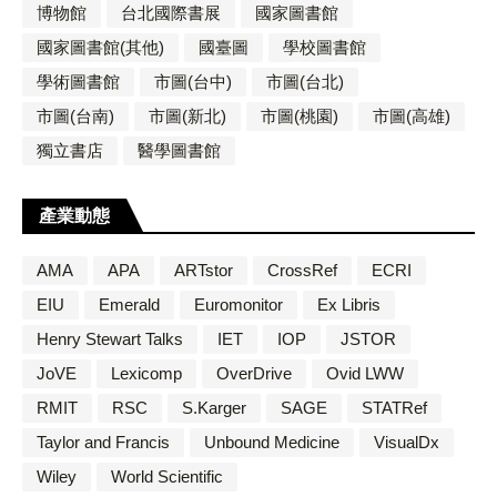
博物館
台北國際書展
國家圖書館
國家圖書館(其他)
國臺圖
學校圖書館
學術圖書館
市圖(台中)
市圖(台北)
市圖(台南)
市圖(新北)
市圖(桃園)
市圖(高雄)
獨立書店
醫學圖書館
產業動態
AMA
APA
ARTstor
CrossRef
ECRI
EIU
Emerald
Euromonitor
Ex Libris
Henry Stewart Talks
IET
IOP
JSTOR
JoVE
Lexicomp
OverDrive
Ovid LWW
RMIT
RSC
S.Karger
SAGE
STATRef
Taylor and Francis
Unbound Medicine
VisualDx
Wiley
World Scientific