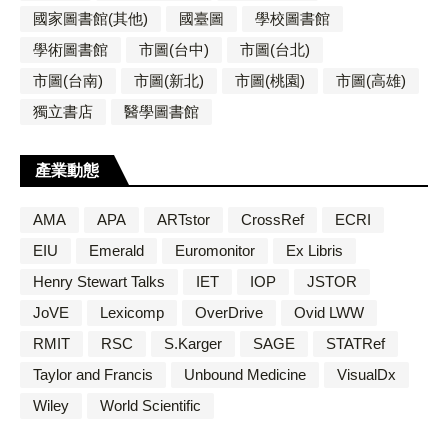
國家圖書館(其他)
國臺圖
學校圖書館
學術圖書館
市圖(台中)
市圖(台北)
市圖(台南)
市圖(新北)
市圖(桃園)
市圖(高雄)
獨立書店
醫學圖書館
產業動態
AMA
APA
ARTstor
CrossRef
ECRI
EIU
Emerald
Euromonitor
Ex Libris
Henry Stewart Talks
IET
IOP
JSTOR
JoVE
Lexicomp
OverDrive
Ovid LWW
RMIT
RSC
S.Karger
SAGE
STATRef
Taylor and Francis
Unbound Medicine
VisualDx
Wiley
World Scientific