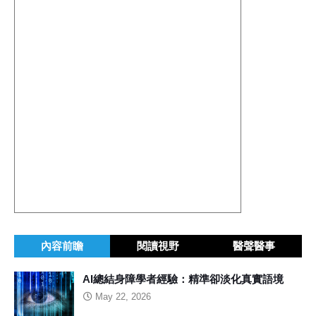
內容前瞻
閱讀視野
醫聲醫事
AI總結身障學者經驗：精準卻淡化真實語境
May 22, 2026