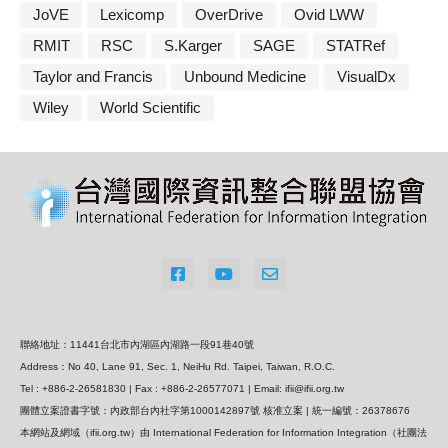
JoVE
Lexicomp
OverDrive
Ovid LWW
RMIT
RSC
S.Karger
SAGE
STATRef
Taylor and Francis
Unbound Medicine
VisualDx
Wiley
World Scientific
聯絡地址：11441台北市內湖區內湖路一段91巷40號
Address：No 40, Lane 91, Sec. 1, NeiHu Rd. Taipei, Taiwan, R.O.C.
Tel : +886-2-26581830 | Fax : +886-2-26577071 | Email: ifii@ifii.org.tw
團體立案證書字號：內政部台內社字第1000142897號 核准立案 | 統一編號：26378676
本網站及網域（ifii.org.tw）由 International Federation for Information Integration（社團法