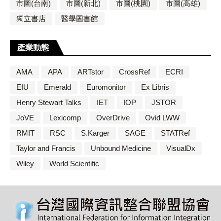
市圖(台南)
市圖(新北)
市圖(桃園)
市圖(高雄)
獨立書店
醫學圖書館
產業動態
AMA
APA
ARTstor
CrossRef
ECRI
EIU
Emerald
Euromonitor
Ex Libris
Henry Stewart Talks
IET
IOP
JSTOR
JoVE
Lexicomp
OverDrive
Ovid LWW
RMIT
RSC
S.Karger
SAGE
STATRef
Taylor and Francis
Unbound Medicine
VisualDx
Wiley
World Scientific