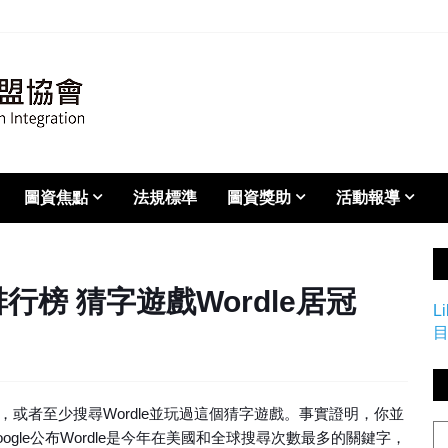
圖資焦點
法規標準
圖資獎助
活動報導
尋排行榜 猜字遊戲Wordle居冠
L
答案，或者至少搜尋Wordle並玩過這個猜字遊戲。事實證明，你並
gle公布Wordle是今年在美國和全球搜尋次數最多的關鍵字，