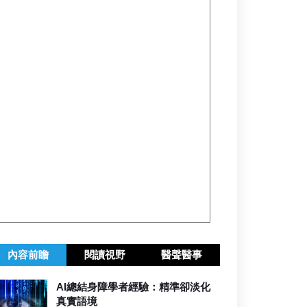
內容前瞻
閱讀視野
醫聲醫事
AI總結身障學者經驗：精準卻淡化
真實語境