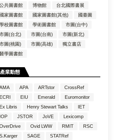
公共圖書館
博物館
台北國際書展
國家圖書館
國家圖書館(其他)
國臺圖
學校圖書館
學術圖書館
市圖(台中)
市圖(台北)
市圖(台南)
市圖(新北)
市圖(桃園)
市圖(高雄)
獨立書店
醫學圖書館
產業動態
AMA
APA
ARTstor
CrossRef
ECRI
EIU
Emerald
Euromonitor
Ex Libris
Henry Stewart Talks
IET
IOP
JSTOR
JoVE
Lexicomp
OverDrive
Ovid LWW
RMIT
RSC
S.Karger
SAGE
STATRef