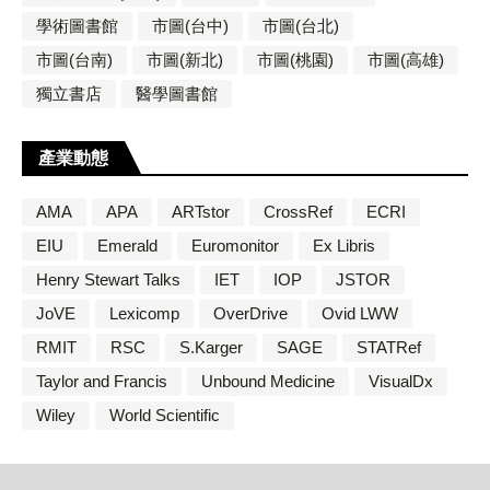
學術圖書館
市圖(台中)
市圖(台北)
市圖(台南)
市圖(新北)
市圖(桃園)
市圖(高雄)
獨立書店
醫學圖書館
產業動態
AMA
APA
ARTstor
CrossRef
ECRI
EIU
Emerald
Euromonitor
Ex Libris
Henry Stewart Talks
IET
IOP
JSTOR
JoVE
Lexicomp
OverDrive
Ovid LWW
RMIT
RSC
S.Karger
SAGE
STATRef
Taylor and Francis
Unbound Medicine
VisualDx
Wiley
World Scientific