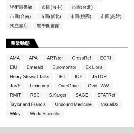
學術圖書館
市圖(台中)
市圖(台北)
市圖(台南)
市圖(新北)
市圖(桃園)
市圖(高雄)
獨立書店
醫學圖書館
產業動態
AMA
APA
ARTstor
CrossRef
ECRI
EIU
Emerald
Euromonitor
Ex Libris
Henry Stewart Talks
IET
IOP
JSTOR
JoVE
Lexicomp
OverDrive
Ovid LWW
RMIT
RSC
S.Karger
SAGE
STATRef
Taylor and Francis
Unbound Medicine
VisualDx
Wiley
World Scientific