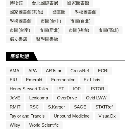
博物館
台北國際書展
國家圖書館
國家圖書館(其他)
國臺圖
學校圖書館
學術圖書館
市圖(台中)
市圖(台北)
市圖(台南)
市圖(新北)
市圖(桃園)
市圖(高雄)
獨立書店
醫學圖書館
產業動態
AMA
APA
ARTstor
CrossRef
ECRI
EIU
Emerald
Euromonitor
Ex Libris
Henry Stewart Talks
IET
IOP
JSTOR
JoVE
Lexicomp
OverDrive
Ovid LWW
RMIT
RSC
S.Karger
SAGE
STATRef
Taylor and Francis
Unbound Medicine
VisualDx
Wiley
World Scientific