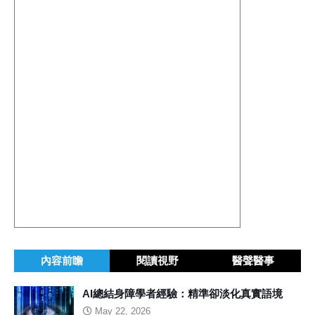
內容前瞻
閱讀視野
醫聲醫事
AI總結身障學者經驗：精準卻淡化真實語境
May 22, 2026