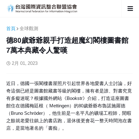
首頁
全球觀測
德80歲爺爺親手打造超魔幻閣樓圖書館
7萬本典藏令人驚嘆
2月 01, 2023
近日，德國一張閣樓書屋照片引起世界各地愛書人士討論，好
奇這個已經是圖書館藏書等級的閣樓，擁有者是誰、對書究竟
有多癡迷呢？根據國外網站《Bookstr》介紹，打造這座圖書
館住在德國梅廷根（ Mettingen）的80歲爺爺布魯諾施羅德
（Bruno Schröder），他生前是一名平凡的礦場工程師，閒暇
之餘就老愛往鎮上的書店跑，退休後更會花一整天時間泡在書
店，是當地著名的「書痴」。