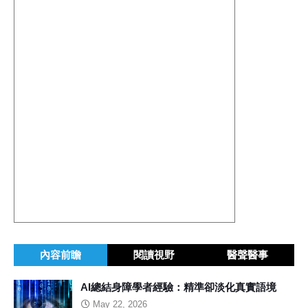
內容前瞻
閱讀視野
醫聲醫事
AI總結身障學者經驗：精準卻淡化真實語境
May 22, 2026