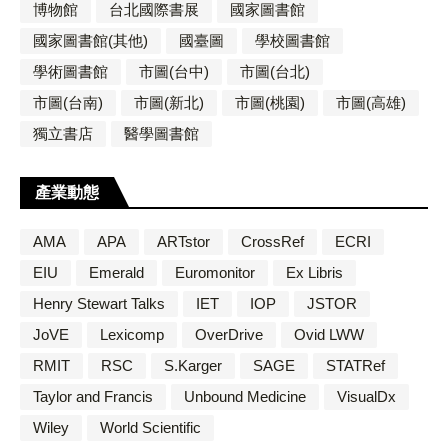
博物館
台北國際書展
國家圖書館
國家圖書館(其他)
國臺圖
學校圖書館
學術圖書館
市圖(台中)
市圖(台北)
市圖(台南)
市圖(新北)
市圖(桃園)
市圖(高雄)
獨立書店
醫學圖書館
產業動態
AMA
APA
ARTstor
CrossRef
ECRI
EIU
Emerald
Euromonitor
Ex Libris
Henry Stewart Talks
IET
IOP
JSTOR
JoVE
Lexicomp
OverDrive
Ovid LWW
RMIT
RSC
S.Karger
SAGE
STATRef
Taylor and Francis
Unbound Medicine
VisualDx
Wiley
World Scientific