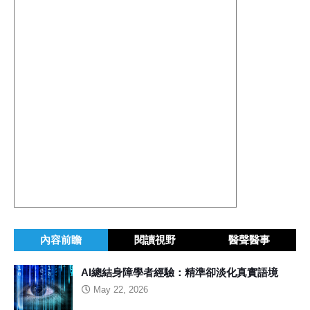
內容前瞻
閱讀視野
醫聲醫事
AI總結身障學者經驗：精準卻淡化真實語境
May 22, 2026