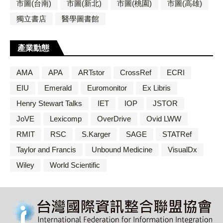
市圖(台南)
市圖(新北)
市圖(桃園)
市圖(高雄)
獨立書店
醫學圖書館
產業動態
AMA
APA
ARTstor
CrossRef
ECRI
EIU
Emerald
Euromonitor
Ex Libris
Henry Stewart Talks
IET
IOP
JSTOR
JoVE
Lexicomp
OverDrive
Ovid LWW
RMIT
RSC
S.Karger
SAGE
STATRef
Taylor and Francis
Unbound Medicine
VisualDx
Wiley
World Scientific