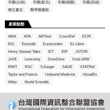
市圖(台南)
市圖(新北)
市圖(桃園)
市圖(高雄)
獨立書店
醫學圖書館
產業動態
AMA
APA
ARTstor
CrossRef
ECRI
EIU
Emerald
Euromonitor
Ex Libris
Henry Stewart Talks
IET
IOP
JSTOR
JoVE
Lexicomp
OverDrive
Ovid LWW
RMIT
RSC
S.Karger
SAGE
STATRef
Taylor and Francis
Unbound Medicine
VisualDx
Wiley
World Scientific