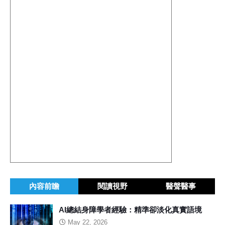
內容前瞻
閱讀視野
醫聲醫事
AI總結身障學者經驗：精準卻淡化真實語境
May 22, 2026