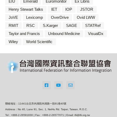
EIU
Emerald
Euromonitor
Ex Libris
Henry Stewart Talks
IET
IOP
JSTOR
JoVE
Lexicomp
OverDrive
Ovid LWW
RMIT
RSC
S.Karger
SAGE
STATRef
Taylor and Francis
Unbound Medicine
VisualDx
Wiley
World Scientific
聯絡地址：11441台北市內湖區內湖路一段91巷40號
Address：No 40, Lane 91, Sec. 1, NeiHu Rd. Taipei, Taiwan, R.O.C.
Tel : +886-2-26581830 | Fax : +886-2-26577071 | Email: ifii@ifii.org.tw