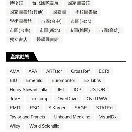
博物館
台北國際書展
國家圖書館
國家圖書館(其他)
國臺圖
學校圖書館
學術圖書館
市圖(台中)
市圖(台北)
市圖(台南)
市圖(新北)
市圖(桃園)
市圖(高雄)
獨立書店
醫學圖書館
產業動態
AMA
APA
ARTstor
CrossRef
ECRI
EIU
Emerald
Euromonitor
Ex Libris
Henry Stewart Talks
IET
IOP
JSTOR
JoVE
Lexicomp
OverDrive
Ovid LWW
RMIT
RSC
S.Karger
SAGE
STATRef
Taylor and Francis
Unbound Medicine
VisualDx
Wiley
World Scientific