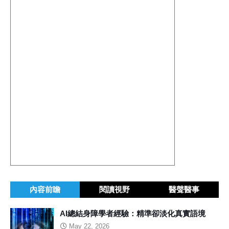
內容前瞻
閱讀視野
醫聲醫事
AI總結身障學者經驗：精準卻淡化真實語境
May 22, 2026