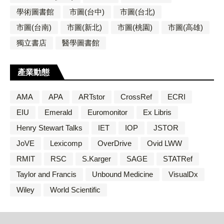
學術圖書館
市圖(台中)
市圖(台北)
市圖(台南)
市圖(新北)
市圖(桃園)
市圖(高雄)
獨立書店
醫學圖書館
產業動態
AMA
APA
ARTstor
CrossRef
ECRI
EIU
Emerald
Euromonitor
Ex Libris
Henry Stewart Talks
IET
IOP
JSTOR
JoVE
Lexicomp
OverDrive
Ovid LWW
RMIT
RSC
S.Karger
SAGE
STATRef
Taylor and Francis
Unbound Medicine
VisualDx
Wiley
World Scientific