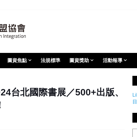
圖資焦點
法規標準
圖資獎助
活動報導
37：2024台北國際書展／500+出版、
L
！