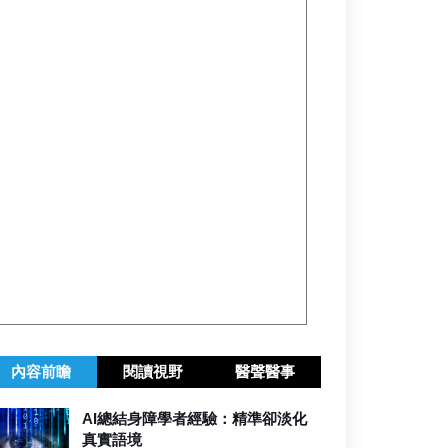
內容前瞻
閱讀視野
醫聲醫事
AI總結身障學者經驗：精準卻淡化
真實語境