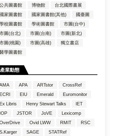
公共圖書館
博物館
台北國際書展
國家圖書館
國家圖書館(其他)
國臺圖
學校圖書館
學術圖書館
市圖(台中)
市圖(台北)
市圖(台南)
市圖(新北)
市圖(桃園)
市圖(高雄)
獨立書店
醫學圖書館
產業動態
AMA
APA
ARTstor
CrossRef
ECRI
EIU
Emerald
Euromonitor
Ex Libris
Henry Stewart Talks
IET
IOP
JSTOR
JoVE
Lexicomp
OverDrive
Ovid LWW
RMIT
RSC
S.Karger
SAGE
STATRef