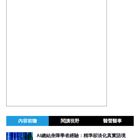
內容前瞻
閱讀視野
醫聲醫事
AI總結身障學者經驗：精準卻淡化真實語境