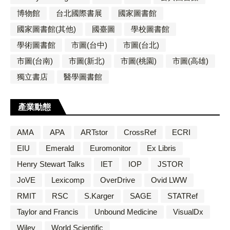
博物館
台北國際書展
國家圖書館
國家圖書館(其他)
國臺圖
學校圖書館
學術圖書館
市圖(台中)
市圖(台北)
市圖(台南)
市圖(新北)
市圖(桃園)
市圖(高雄)
獨立書店
醫學圖書館
產業動態
AMA
APA
ARTstor
CrossRef
ECRI
EIU
Emerald
Euromonitor
Ex Libris
Henry Stewart Talks
IET
IOP
JSTOR
JoVE
Lexicomp
OverDrive
Ovid LWW
RMIT
RSC
S.Karger
SAGE
STATRef
Taylor and Francis
Unbound Medicine
VisualDx
Wiley
World Scientific