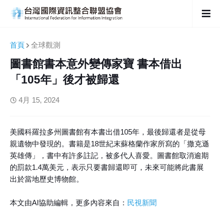
首頁
全球觀測
圖書館書本意外變傳家寶 書本借出
「105年」後才被歸還
4月 15, 2024
美國科羅拉多州圖書館有本書出借105年，最後歸還者是從母
親遺物中發現的。書籍是18世紀末蘇格蘭作家所寫的「撒克遜
英雄傳」，書中有許多註記，被多代人喜愛。圖書館取消逾期
的罰款1.4萬美元，表示只要書歸還即可，未來可能將此書展
出於當地歷史博物館。
本文由AI協助編輯，更多內容來自：
民視新聞