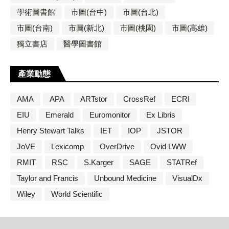
學術圖書館
市圖(台中)
市圖(台北)
市圖(台南)
市圖(新北)
市圖(桃園)
市圖(高雄)
獨立書店
醫學圖書館
產業動態
AMA
APA
ARTstor
CrossRef
ECRI
EIU
Emerald
Euromonitor
Ex Libris
Henry Stewart Talks
IET
IOP
JSTOR
JoVE
Lexicomp
OverDrive
Ovid LWW
RMIT
RSC
S.Karger
SAGE
STATRef
Taylor and Francis
Unbound Medicine
VisualDx
Wiley
World Scientific