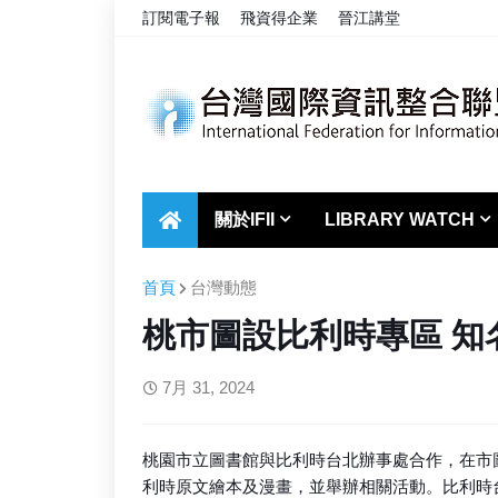
訂閱電子報
飛資得企業
晉江講堂
關於IFII
LIBRARY WATCH
首頁
台灣動態
桃市圖設比利時專區 知
7月 31, 2024
桃園市立圖書館與比利時台北辦事處合作，在市
利時原文繪本及漫畫，並舉辦相關活動。比利時