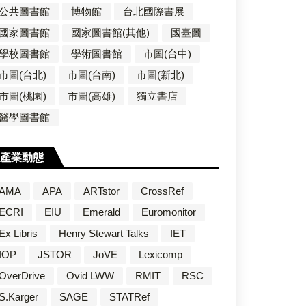
公共圖書館
博物館
台北國際書展
國家圖書館
國家圖書館(其他)
國臺圖
學校圖書館
學術圖書館
市圖(台中)
市圖(台北)
市圖(台南)
市圖(新北)
市圖(桃園)
市圖(高雄)
獨立書店
醫學圖書館
產業動態
AMA
APA
ARTstor
CrossRef
ECRI
EIU
Emerald
Euromonitor
Ex Libris
Henry Stewart Talks
IET
IOP
JSTOR
JoVE
Lexicomp
OverDrive
Ovid LWW
RMIT
RSC
S.Karger
SAGE
STATRef