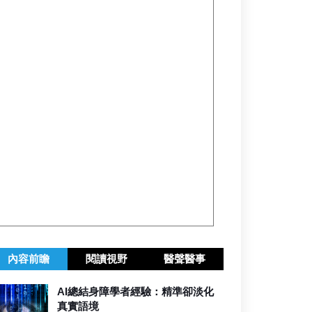
內容前瞻
閱讀視野
醫聲醫事
AI總結身障學者經驗：精準卻淡化
真實語境