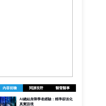
內容前瞻
閱讀視野
醫聲醫事
AI總結身障學者經驗：精準卻淡化
真實語境