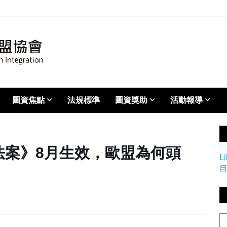
圖資焦點
法規標準
圖資獎助
活動報導
法案》8月生效，歐盟為何頭
L