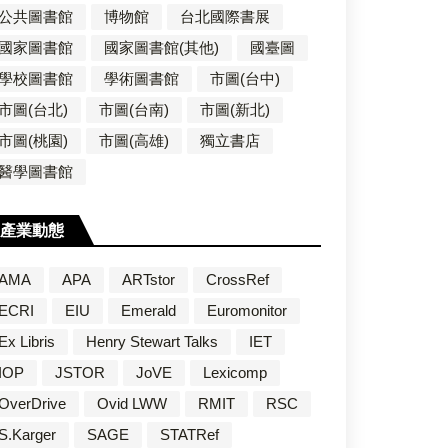
公共圖書館
博物館
台北國際書展
國家圖書館
國家圖書館(其他)
國臺圖
學校圖書館
學術圖書館
市圖(台中)
市圖(台北)
市圖(台南)
市圖(新北)
市圖(桃園)
市圖(高雄)
獨立書店
醫學圖書館
產業動態
AMA
APA
ARTstor
CrossRef
ECRI
EIU
Emerald
Euromonitor
Ex Libris
Henry Stewart Talks
IET
IOP
JSTOR
JoVE
Lexicomp
OverDrive
Ovid LWW
RMIT
RSC
S.Karger
SAGE
STATRef