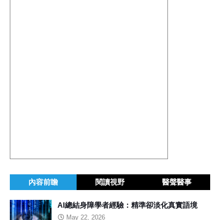
內容前瞻
閱讀視野
醫聲醫事
AI總結身障學者經驗：精準卻淡化真實語境
May 22, 2026