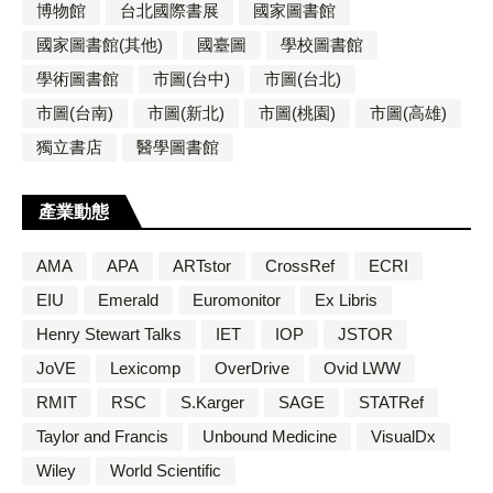
博物館
台北國際書展
國家圖書館
國家圖書館(其他)
國臺圖
學校圖書館
學術圖書館
市圖(台中)
市圖(台北)
市圖(台南)
市圖(新北)
市圖(桃園)
市圖(高雄)
獨立書店
醫學圖書館
產業動態
AMA
APA
ARTstor
CrossRef
ECRI
EIU
Emerald
Euromonitor
Ex Libris
Henry Stewart Talks
IET
IOP
JSTOR
JoVE
Lexicomp
OverDrive
Ovid LWW
RMIT
RSC
S.Karger
SAGE
STATRef
Taylor and Francis
Unbound Medicine
VisualDx
Wiley
World Scientific