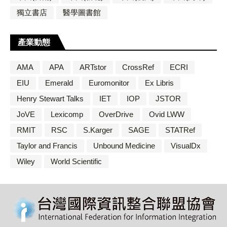
獨立書店
醫學圖書館
產業動態
AMA
APA
ARTstor
CrossRef
ECRI
EIU
Emerald
Euromonitor
Ex Libris
Henry Stewart Talks
IET
IOP
JSTOR
JoVE
Lexicomp
OverDrive
Ovid LWW
RMIT
RSC
S.Karger
SAGE
STATRef
Taylor and Francis
Unbound Medicine
VisualDx
Wiley
World Scientific