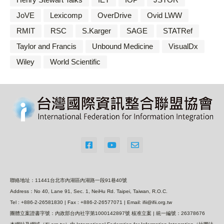
JoVE
Lexicomp
OverDrive
Ovid LWW
RMIT
RSC
S.Karger
SAGE
STATRef
Taylor and Francis
Unbound Medicine
VisualDx
Wiley
World Scientific
聯絡地址：11441台北市內湖區內湖路一段91巷40號
Address：No 40, Lane 91, Sec. 1, NeiHu Rd. Taipei, Taiwan, R.O.C.
Tel : +886-2-26581830 | Fax : +886-2-26577071 | Email: ifii@ifii.org.tw
團體立案證書字號：內政部台內社字第1000142897號 核准立案 | 統一編號：26378676