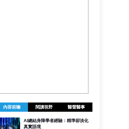
內容前瞻
閱讀視野
醫聲醫事
AI總結身障學者經驗：精準卻淡化
真實語境