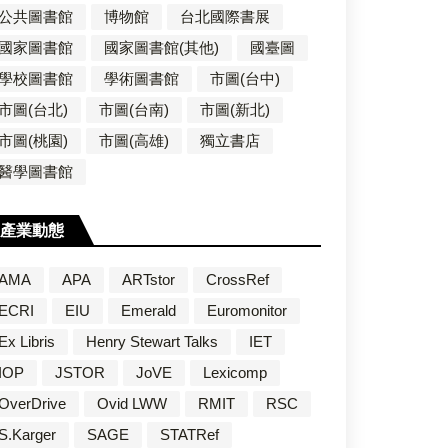
公共圖書館
博物館
台北國際書展
國家圖書館
國家圖書館(其他)
國臺圖
學校圖書館
學術圖書館
市圖(台中)
市圖(台北)
市圖(台南)
市圖(新北)
市圖(桃園)
市圖(高雄)
獨立書店
醫學圖書館
產業動態
AMA
APA
ARTstor
CrossRef
ECRI
EIU
Emerald
Euromonitor
Ex Libris
Henry Stewart Talks
IET
IOP
JSTOR
JoVE
Lexicomp
OverDrive
Ovid LWW
RMIT
RSC
S.Karger
SAGE
STATRef