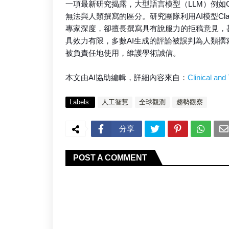
一項最新研究揭露，大型語言模型（LLM）例如C
無法與人類撰寫的區分。研究團隊利用AI模型Cla
專家深度，卻擅長撰寫具有說服力的拒稿意見，
具效力有限，多數AI生成的評論被誤判為人類撰
被負責任地使用，維護學術誠信。
本文由AI協助編輯，詳細內容來自：
Clinical and
Labels:
人工智慧
全球觀測
趨勢觀察
分享
POST A COMMENT