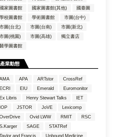
國家圖書館
國家圖書館(其他)
國臺圖
學校圖書館
學術圖書館
市圖(台中)
市圖(台北)
市圖(台南)
市圖(新北)
市圖(桃園)
市圖(高雄)
獨立書店
醫學圖書館
產業動態
AMA
APA
ARTstor
CrossRef
ECRI
EIU
Emerald
Euromonitor
Ex Libris
Henry Stewart Talks
IET
IOP
JSTOR
JoVE
Lexicomp
OverDrive
Ovid LWW
RMIT
RSC
S.Karger
SAGE
STATRef
Taylor and Francis
Unbound Medicine