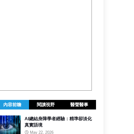
內容前瞻
閱讀視野
醫聲醫事
AI總結身障學者經驗：精準卻淡化
真實語境
May 22, 2026