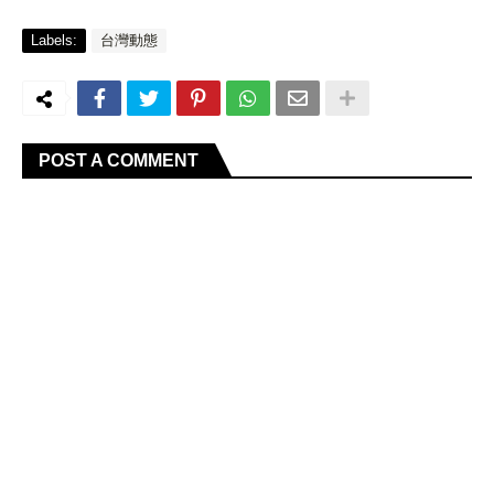
Labels:
台灣動態
POST A COMMENT