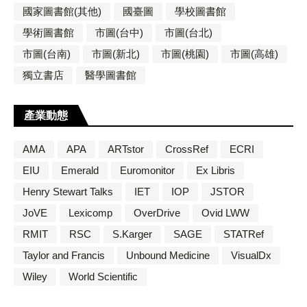
國家圖書館(其他)
國臺圖
學校圖書館
學術圖書館
市圖(台中)
市圖(台北)
市圖(台南)
市圖(新北)
市圖(桃園)
市圖(高雄)
獨立書店
醫學圖書館
產業動態
AMA
APA
ARTstor
CrossRef
ECRI
EIU
Emerald
Euromonitor
Ex Libris
Henry Stewart Talks
IET
IOP
JSTOR
JoVE
Lexicomp
OverDrive
Ovid LWW
RMIT
RSC
S.Karger
SAGE
STATRef
Taylor and Francis
Unbound Medicine
VisualDx
Wiley
World Scientific