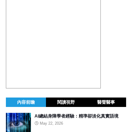
內容前瞻
閱讀視野
醫聲醫事
AI總結身障學者經驗：精準卻淡化真實語境
May 22, 2026