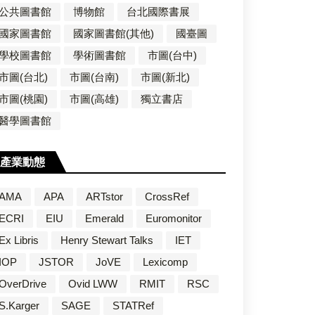
公共圖書館
博物館
台北國際書展
國家圖書館
國家圖書館(其他)
國臺圖
學校圖書館
學術圖書館
市圖(台中)
市圖(台北)
市圖(台南)
市圖(新北)
市圖(桃園)
市圖(高雄)
獨立書店
醫學圖書館
產業動態
AMA
APA
ARTstor
CrossRef
ECRI
EIU
Emerald
Euromonitor
Ex Libris
Henry Stewart Talks
IET
IOP
JSTOR
JoVE
Lexicomp
OverDrive
Ovid LWW
RMIT
RSC
S.Karger
SAGE
STATRef