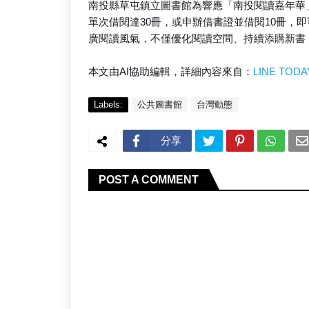
南投縣草屯鎮立圖書館為響應「南投閱讀嘉年華
單次借閱達30冊，或申辦借書證並借閱10冊，
廣閱讀風氣，不僅優化閱讀空間、持續添購新書
本文由AI協助編輯，詳細內容來自：
LINE TODA
Labels:
公共圖書館
台灣動態
分享
POST A COMMENT