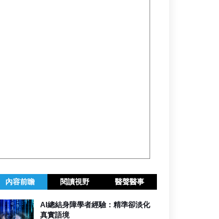
內容前瞻
閱讀視野
醫聲醫事
AI總結身障學者經驗：精準卻淡化
真實語境