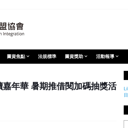
圖資焦點
法規標準
圖資獎助
活動報導
嘉年華 暑期推借閱加碼抽獎活
L