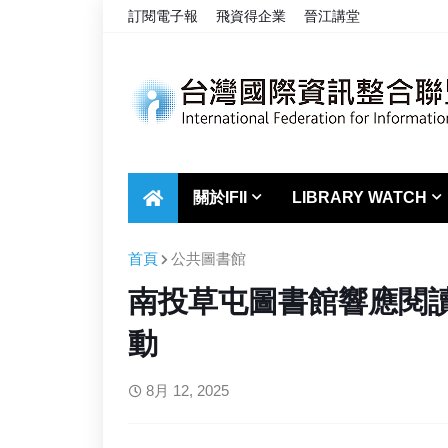
訂閱電子報
飛資得企業
晉江講堂
關於IFII
LIBRARY WATCH
首頁
公共圖書館
南投草屯圖書館響應閱讀
動
8月 12, 2025