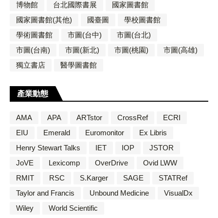
博物館
台北國際書展
國家圖書館
國家圖書館(其他)
國臺圖
學校圖書館
學術圖書館
市圖(台中)
市圖(台北)
市圖(台南)
市圖(新北)
市圖(桃園)
市圖(高雄)
獨立書店
醫學圖書館
產業動態
AMA
APA
ARTstor
CrossRef
ECRI
EIU
Emerald
Euromonitor
Ex Libris
Henry Stewart Talks
IET
IOP
JSTOR
JoVE
Lexicomp
OverDrive
Ovid LWW
RMIT
RSC
S.Karger
SAGE
STATRef
Taylor and Francis
Unbound Medicine
VisualDx
Wiley
World Scientific