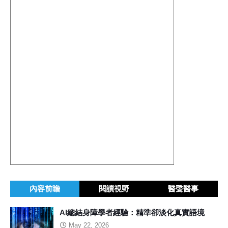
內容前瞻
閱讀視野
醫聲醫事
AI總結身障學者經驗：精準卻淡化真實語境
May 22, 2026