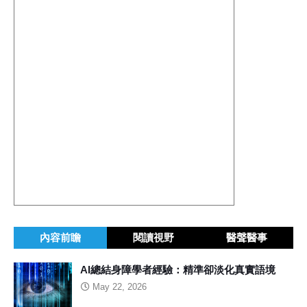
內容前瞻
閱讀視野
醫聲醫事
AI總結身障學者經驗：精準卻淡化真實語境
May 22, 2026