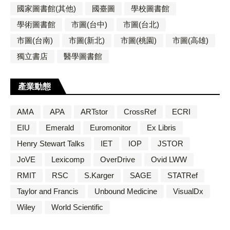
國家圖書館(其他)
國臺圖
學校圖書館
學術圖書館
市圖(台中)
市圖(台北)
市圖(台南)
市圖(新北)
市圖(桃園)
市圖(高雄)
獨立書店
醫學圖書館
產業動態
AMA
APA
ARTstor
CrossRef
ECRI
EIU
Emerald
Euromonitor
Ex Libris
Henry Stewart Talks
IET
IOP
JSTOR
JoVE
Lexicomp
OverDrive
Ovid LWW
RMIT
RSC
S.Karger
SAGE
STATRef
Taylor and Francis
Unbound Medicine
VisualDx
Wiley
World Scientific