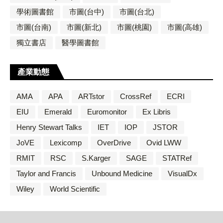
學術圖書館
市圖(台中)
市圖(台北)
市圖(台南)
市圖(新北)
市圖(桃園)
市圖(高雄)
獨立書店
醫學圖書館
產業動態
AMA
APA
ARTstor
CrossRef
ECRI
EIU
Emerald
Euromonitor
Ex Libris
Henry Stewart Talks
IET
IOP
JSTOR
JoVE
Lexicomp
OverDrive
Ovid LWW
RMIT
RSC
S.Karger
SAGE
STATRef
Taylor and Francis
Unbound Medicine
VisualDx
Wiley
World Scientific