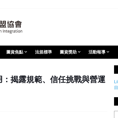
圖資焦點
法規標準
圖資獎助
活動報導
用：揭露規範、信任挑戰與營運
L