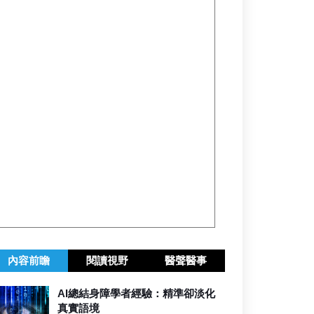
內容前瞻
閱讀視野
醫聲醫事
AI總結身障學者經驗：精準卻淡化
真實語境