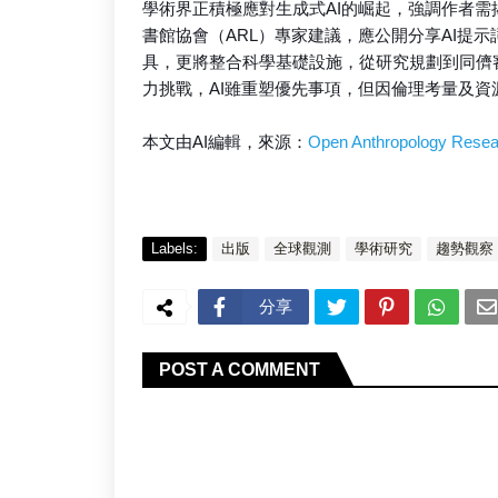
學術界正積極應對生成式AI的崛起，強調作者需
書館協會（ARL）專家建議，應公開分享AI提
具，更將整合科學基礎設施，從研究規劃到同儕
力挑戰，AI雖重塑優先事項，但因倫理考量及資
本文由AI編輯，來源：
Open Anthropology Resea
Labels:
出版
全球觀測
學術研究
趨勢觀察
分享
POST A COMMENT