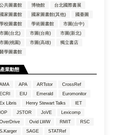
公共圖書館
博物館
台北國際書展
國家圖書館
國家圖書館(其他)
國臺圖
學校圖書館
學術圖書館
市圖(台中)
市圖(台北)
市圖(台南)
市圖(新北)
市圖(桃園)
市圖(高雄)
獨立書店
醫學圖書館
產業動態
AMA
APA
ARTstor
CrossRef
ECRI
EIU
Emerald
Euromonitor
Ex Libris
Henry Stewart Talks
IET
IOP
JSTOR
JoVE
Lexicomp
OverDrive
Ovid LWW
RMIT
RSC
S.Karger
SAGE
STATRef