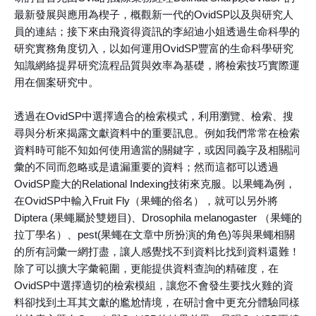
最新發展與應用為楔子，概觀新一代的OvidSP以及與研究人
員的連結；接下來由飛資得資訊的李紹迪小姐透過生命科學的
研究實務角度切入，以如何運用OvidSP豐富的生命科學研究
知識網絡提昇研究流程品質與效率為基礎，將檢索技巧實際運
用在個案研究中。
透過在OvidSP中選擇適合的檢索模式，利用瀏覽、檢索、搜
尋與分析來揭露文獻資料中的重要訊息。例如我們常常在檢索
資料時可能不知如何使用適當的關鍵字，或因同義字及相關詞
彙的不同而忽略或是遺漏重要的資料；然而這都可以透過
OvidSP龐大的Relational Indexing技術來克服。以果蠅為例，
在OvidSP中輸入Fruit Fly（果蠅的俗名），就可以另外將
Diptera (果蠅屬於雙翅目)、Drosophila melanogaster （果蠅的
拉丁學名）、pest(果蠅在文章中所扮演的角色)等與果蠅相關
的所有詞彙一網打盡，讓人感覺找不到資料比找到資料還難！
除了可以擴大字彙範圍，更能提供資料查詢的精確度，在
OvidSP中選擇適切的檢索模組，讓您不會發生要找火雞的資
料卻找到土耳其文獻的尷尬情境，在研討會中更充分體驗同樣