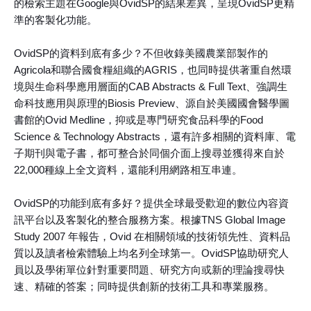
的檢索主題在Google與OvidSP的結果差異，呈現OvidSP更精
準的客製化功能。
OvidSP的資料到底有多少？不但收錄美國農業部製作的
Agricola和聯合國食糧組織的AGRIS，也同時提供著重自然環
境與生命科學應用層面的CAB Abstracts & Full Text、強調生
命科技應用與原理的Biosis Preview、源自於美國國會醫學圖
書館的Ovid Medline，抑或是專門研究食品科學的Food
Science & Technology Abstracts，還有許多相關的資料庫、電
子期刊與電子書，都可整合於同個介面上搜尋並獲得來自於
22,000種線上全文資料，還能利用網路相互串連。
OvidSP的功能到底有多好？提供全球最受歡迎的數位內容資
訊平台以及客製化的整合服務方案。根據TNS Global Image
Study 2007 年報告，Ovid 在相關領域的技術領先性、資料品
質以及讀者檢索體驗上均名列全球第一。OvidSP協助研究人
員以及學術單位針對重要問題、研究方向或新的理論搜尋快
速、精確的答案；同時提供創新的技術工具和專業服務。