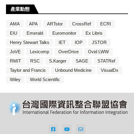
產業動態
AMA
APA
ARTstor
CrossRef
ECRI
EIU
Emerald
Euromonitor
Ex Libris
Henry Stewart Talks
IET
IOP
JSTOR
JoVE
Lexicomp
OverDrive
Ovid LWW
RMIT
RSC
S.Karger
SAGE
STATRef
Taylor and Francis
Unbound Medicine
VisualDx
Wiley
World Scientific