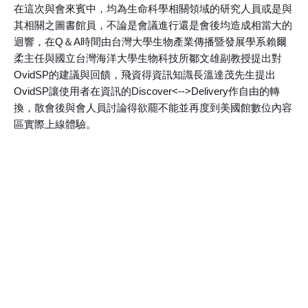
在這次與會來賓中，均為生命科學相關領域的研究人員或是與
其相關之圖書館員，不論是會議進行還是會後均造成相當大的
迴響，在Q＆A時間由台灣大學生物產業傳播暨發展學系賴爾
柔主任與國立台灣海洋大學生物科技所鄒文雄副教授提出對
OvidSP的建議與回饋，飛資得資訊知識長溫達茂先生提出
OvidSP讓使用者在資訊的Discover<-->Delivery作自由的轉
換，散會後與會人員討論得欲罷不能並再度到美國館數位內容
區實際上線體驗。