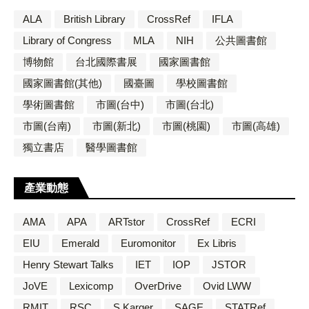
ALA
British Library
CrossRef
IFLA
Library of Congress
MLA
NIH
公共圖書館
博物館
台北國際書展
國家圖書館
國家圖書館(其他)
國臺圖
學校圖書館
學術圖書館
市圖(台中)
市圖(台北)
市圖(台南)
市圖(新北)
市圖(桃園)
市圖(高雄)
獨立書店
醫學圖書館
產業動態
AMA
APA
ARTstor
CrossRef
ECRI
EIU
Emerald
Euromonitor
Ex Libris
Henry Stewart Talks
IET
IOP
JSTOR
JoVE
Lexicomp
OverDrive
Ovid LWW
RMIT
RSC
S.Karger
SAGE
STATRef