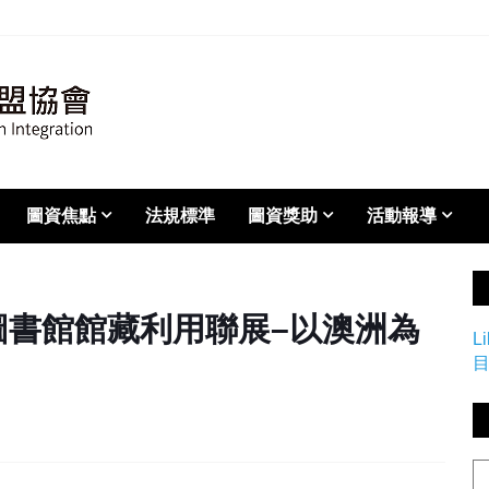
圖資焦點
法規標準
圖資獎助
活動報導
專圖書館館藏利用聯展–以澳洲為
L