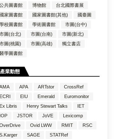
公共圖書館
博物館
台北國際書展
國家圖書館
國家圖書館(其他)
國臺圖
學校圖書館
學術圖書館
市圖(台中)
市圖(台北)
市圖(台南)
市圖(新北)
市圖(桃園)
市圖(高雄)
獨立書店
醫學圖書館
產業動態
AMA
APA
ARTstor
CrossRef
ECRI
EIU
Emerald
Euromonitor
Ex Libris
Henry Stewart Talks
IET
IOP
JSTOR
JoVE
Lexicomp
OverDrive
Ovid LWW
RMIT
RSC
S.Karger
SAGE
STATRef