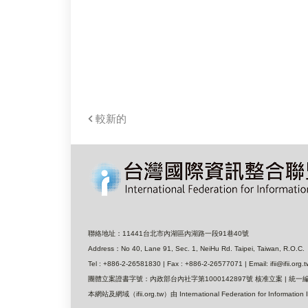
較新的
聯絡地址：11441台北市內湖區內湖路一段91巷40號
Address：No 40, Lane 91, Sec. 1, NeiHu Rd. Taipei, Taiwan, R.O.C.
Tel : +886-2-26581830 | Fax : +886-2-26577071 | Email: ifii@ifii.org.t
團體立案證書字號：內政部台內社字第1000142897號 核准立案 | 統一編號
本網站及網域（ifii.org.tw）由 International Federation for I