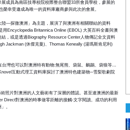
展成員為南區技專校院校際整合聯盟33所會員學校，參展的
時也榮幸受邀成為唯一的資料庫廠商參與此次的會展。
的南方大陸—探微澳洲」為主題，展演了與澳洲有相關聯結的資料
pedia Britannica Online (EBOL) 大英百科全書與澳
連結，或是透過Biography Resource Center人物傳記全文資料
 Jackman (休傑克曼)、Thomas Keneally (湯瑪斯肯尼利)
身在台灣也可以對澳洲特有動物:無尾熊、袋鼠、鴯鶓、袋狼等…
novel互動式理工資料庫探討了澳洲特色建築物─雪梨歌劇院
像和藝術照片對澳洲的人文藝術有了深層的體認。甚至連澳洲的最新
r Direct對澳洲的時事做零距離的接觸-文字閱讀。成功的利用
洲」。