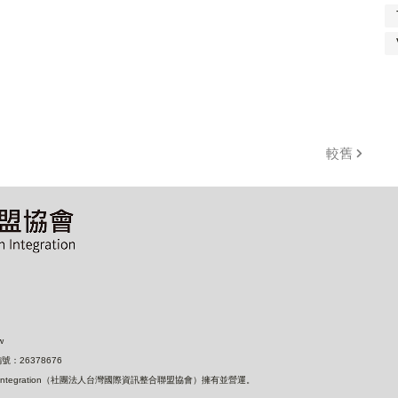
較舊
w
：26378676
nformation Integration（社團法人台灣國際資訊整合聯盟協會）擁有並營運。