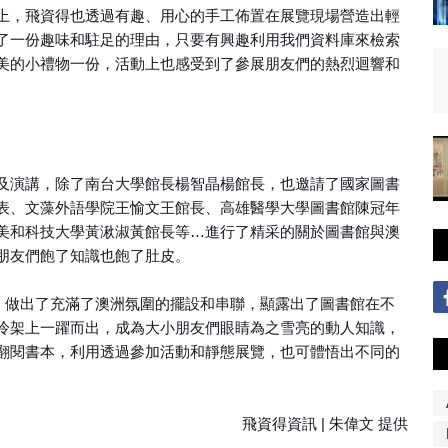
上，飛資得也透過有趣、用心的手工佈置在展覽現場營造出輕
了一份趣味和駐足的理由，只要有興趣利用我們資料庫來檢索
美的小禮物一份，活動上也感受到了參展朋友們的熱烈迴響和
及演講，除了南台大學館長楊智晶楊館長，也邀請了國家圖書
表、文藻外語學院王愉文王館長、高雄醫學大學圖書館陳冠年
美和科技大學黃湫淑黃館長等…進行了精采的關於圖書館與澳
朋友們飽了知識也飽了肚皮。
，做出了充滿了澳洲氛圍的擺設和串聯，顯露出了圖書館在不
冷架上一躍而出，成為大小朋友們眼睛為之雪亮的動人知識，
翻閱書本，利用透過參加活動和靜態展覽，也可體悟出不同的
飛資得資訊 | 朱偉文 提供