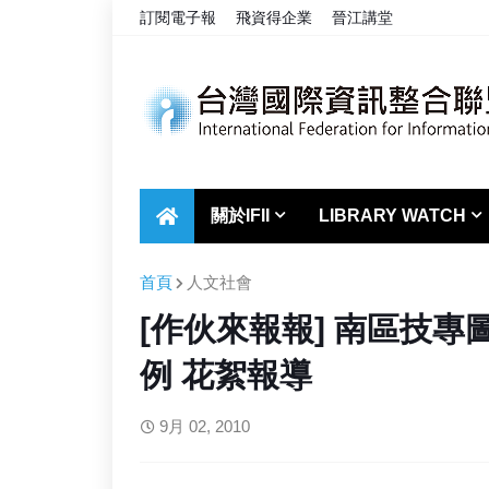
訂閱電子報
飛資得企業
晉江講堂
關於IFII
LIBRARY WATCH
首頁
人文社會
[作伙來報報] 南區技
例 花絮報導
9月 02, 2010