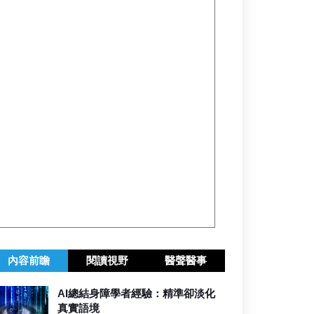
內容前瞻
閱讀視野
醫聲醫事
AI總結身障學者經驗：精準卻淡化
真實語境