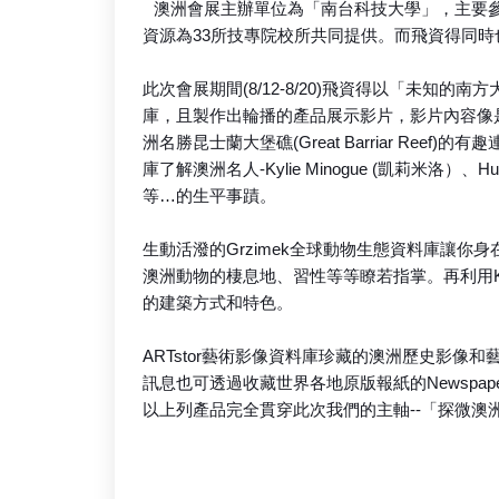
澳洲會展主辦單位為「南台科技大學」，主要參
資源為33所技專院校所共同提供。而飛資得同
此次會展期間(8/12-8/20)飛資得以「未知
庫，且製作出輪播的產品展示影片，影片內容像是用Encyclo
洲名勝昆士蘭大堡礁(Great Barriar Reef)的有趣
庫了解澳洲名人-Kylie Minogue (凱莉米洛）、Hugh
等…的生平事蹟。
生動活潑的Grzimek全球動物生態資料庫讓你
澳洲動物的棲息地、習性等等瞭若指掌。再利用K
的建築方式和特色。
ARTstor藝術影像資料庫珍藏的澳洲歷史影
訊息也可透過收藏世界各地原版報紙的Newspape
以上列產品完全貫穿此次我們的主軸--「探微澳