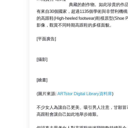
典藏的創作物。如此珍貴的作
有來自30個國家，超過1135個學術與非營利
的高跟鞋(High-heeled footwear)鞋模原型
影像，觀賞不同時期高跟鞋的多樣面貌。
[平面廣告]
[攝影]
[繪畫]
(圖片來源:
ARTstor Digital Library資料庫
)
不少女人為讓自己更美、吸引男人注意，甘願冒
高跟鞋會讓自己如此地舉步維艱。
但認真去思考女人對高跟鞋的迷戀能夠持續至今