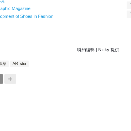
實境
graphic Magazine
elopment of Shoes in Fashion
特約編輯 | Nicky 提供
觀察
ARTstor