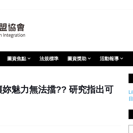
圖資焦點
法規標準
圖資獎助
活動報導
讓妳魅力無法擋?? 研究指出可
L