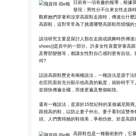
日前有一項有趣的報導，根據英國諾桑
發現：男性分不出來女性走路時
觀察她們穿著和沒穿高跟鞋走路時，傳達出什麼
高跟鞋，這對常常為了挑選哪雙高跟鞋而煩惱的
該項研究主要是探討人類在走路或跳舞時所傳達出的訊號或吸引力
shoes)]是其中的一部分。許多女性喜愛穿著
及臀部變翹等，都讓女性對自己感到更有自信。
何?
話說高跟鞋歷史有兩種說法，一種說法是源于法
在臣民面前充分顯示他高貴的氣度，就吩咐手下
並很快傳遍全國，而後更遍及整個歐陸。
還有一種說法，是源於15世紀時的某個威尼斯
跟很高的鞋，以防止妻子外出。妻子看到這雙奇
頭。人們覺得她的鞋很美，爭相仿效。於是高跟
高跟鞋也是一種藝術創作，它