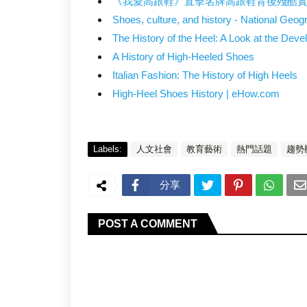
《我愛高跟鞋》直擊名牌高跟鞋背後殘酷
Shoes, culture, and history - National Geo
The History of the Heel: A Look at the Dev
A History of High-Heeled Shoes
Italian Fashion: The History of High Heels
High-Heel Shoes History | eHow.com
Labels:
人文社會
教育藝術
熱門話題
趨勢
分享
POST A COMMENT