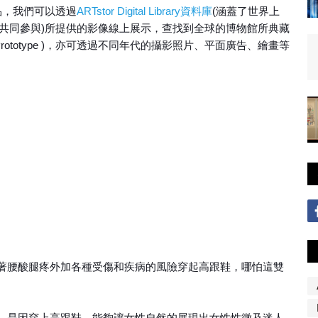
品，我們可以透過
ARTstor Digital Library資料庫
(涵蓋了世界上
機構共同參與)所提供的影像線上展示，查找到全球的博物館所典藏
(Shoe Prototype )，亦可透過不同年代的攝影照片、平面廣告、繪畫等
著腰酸腿疼外加各種受傷和疾病的風險穿起高跟鞋，哪怕這雙
，是因穿上高跟鞋，能夠讓女性自然的展現出女性性徵及迷人