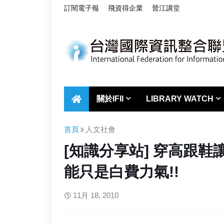
訂閱電子報
飛資得企業
晉江講堂
關於IFII
LIBRARY WATCH
首頁
人文社會
[知識分享站] 穿高跟鞋
能只是白費力氣!!
11月 18, 2010