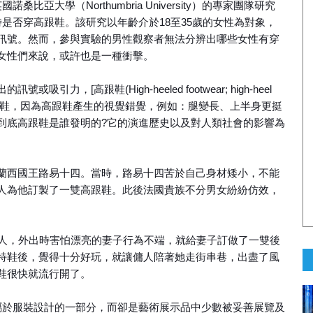
比亞大學（Northumbria University）的專家團隊研究
是否穿高跟鞋。該研究以年齡介於18至35歲的女性為對象，
訊號。然而，參與實驗的男性觀察者無法分辨出哪些女性有穿
女性們來說，或許也是一種衝擊。
，[高跟鞋(High-heeled footwear; high-heel
高跟鞋，因為高跟鞋產生的視覺錯覺，例如：腿變長、上半身更挺
到底高跟鞋是誰發明的?它的演進歷史以及對人類社會的影響為
蘭西國王路易十四。當時，路易十四苦於自己身材矮小，不能
人為他訂製了一雙高跟鞋。此後法國貴族不分男女紛紛仿效，
商人，外出時害怕漂亮的妻子行為不端，就給妻子訂做了一雙後
特鞋後，覺得十分好玩，就讓傭人陪著她走街串巷，出盡了風
鞋很快就流行開了。
屬於服裝設計的一部分，而卻是藝術展示品中少數被妥善展覽及