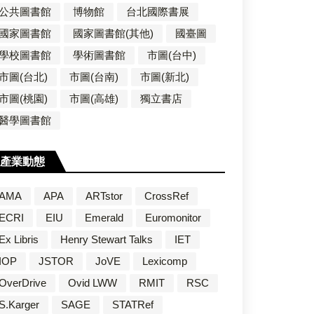
公共圖書館
博物館
台北國際書展
國家圖書館
國家圖書館(其他)
國臺圖
學校圖書館
學術圖書館
市圖(台中)
市圖(台北)
市圖(台南)
市圖(新北)
市圖(桃園)
市圖(高雄)
獨立書店
醫學圖書館
產業動態
AMA
APA
ARTstor
CrossRef
ECRI
EIU
Emerald
Euromonitor
Ex Libris
Henry Stewart Talks
IET
IOP
JSTOR
JoVE
Lexicomp
OverDrive
Ovid LWW
RMIT
RSC
S.Karger
SAGE
STATRef