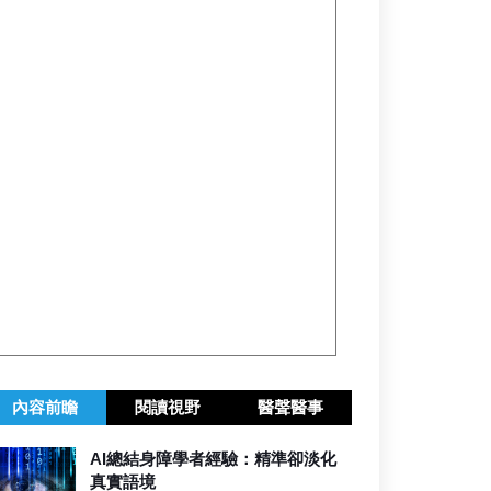
內容前瞻
閱讀視野
醫聲醫事
AI總結身障學者經驗：精準卻淡化
真實語境