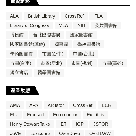
圖資網絡
ALA
British Library
CrossRef
IFLA
Library of Congress
MLA
NIH
公共圖書館
博物館
台北國際書展
國家圖書館
國家圖書館(其他)
國臺圖
學校圖書館
學術圖書館
市圖(台中)
市圖(台北)
市圖(台南)
市圖(新北)
市圖(桃園)
市圖(高雄)
獨立書店
醫學圖書館
產業動態
AMA
APA
ARTstor
CrossRef
ECRI
EIU
Emerald
Euromonitor
Ex Libris
Henry Stewart Talks
IET
IOP
JSTOR
JoVE
Lexicomp
OverDrive
Ovid LWW