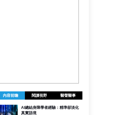
內容前瞻
閱讀視野
醫聲醫事
AI總結身障學者經驗：精準卻淡化
真實語境