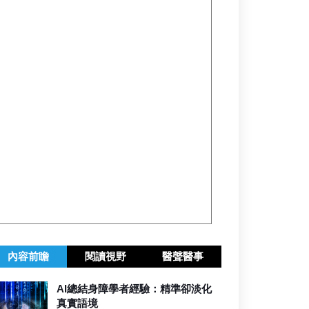
內容前瞻
閱讀視野
醫聲醫事
AI總結身障學者經驗：精準卻淡化
真實語境