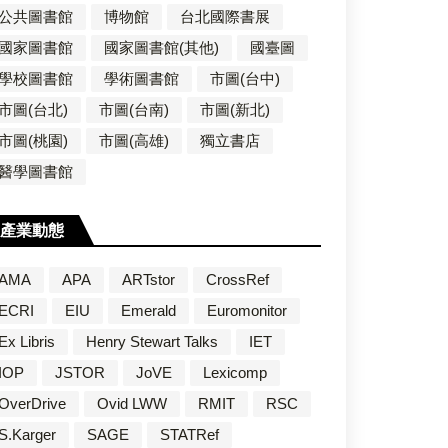
公共圖書館
博物館
台北國際書展
國家圖書館
國家圖書館(其他)
國臺圖
學校圖書館
學術圖書館
市圖(台中)
市圖(台北)
市圖(台南)
市圖(新北)
市圖(桃園)
市圖(高雄)
獨立書店
醫學圖書館
產業動態
AMA
APA
ARTstor
CrossRef
ECRI
EIU
Emerald
Euromonitor
Ex Libris
Henry Stewart Talks
IET
IOP
JSTOR
JoVE
Lexicomp
OverDrive
Ovid LWW
RMIT
RSC
S.Karger
SAGE
STATRef