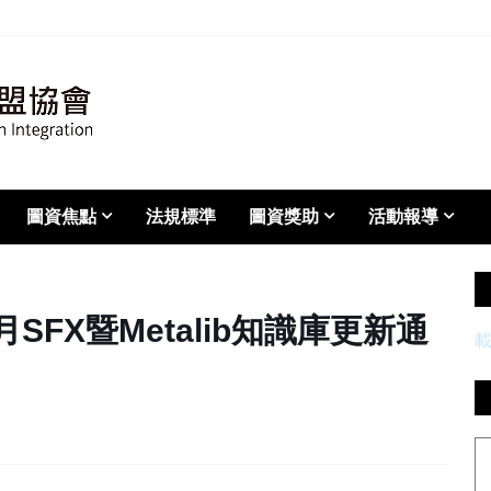
圖資焦點
法規標準
圖資獎助
活動報導
0月SFX暨Metalib知識庫更新通