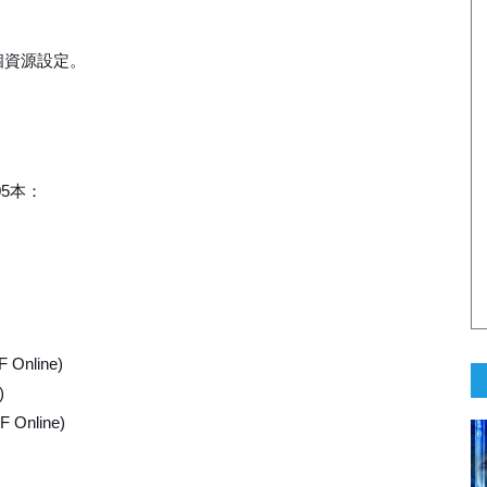
個資源設定。
05本：
 Online)
)
F Online)