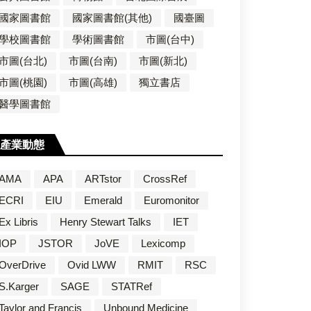
國家圖書館
國家圖書館(其他)
國臺圖
學校圖書館
學術圖書館
市圖(台中)
市圖(台北)
市圖(台南)
市圖(新北)
市圖(桃園)
市圖(高雄)
獨立書店
醫學圖書館
產業動態
AMA
APA
ARTstor
CrossRef
ECRI
EIU
Emerald
Euromonitor
Ex Libris
Henry Stewart Talks
IET
IOP
JSTOR
JoVE
Lexicomp
OverDrive
Ovid LWW
RMIT
RSC
S.Karger
SAGE
STATRef
Taylor and Francis
Unbound Medicine