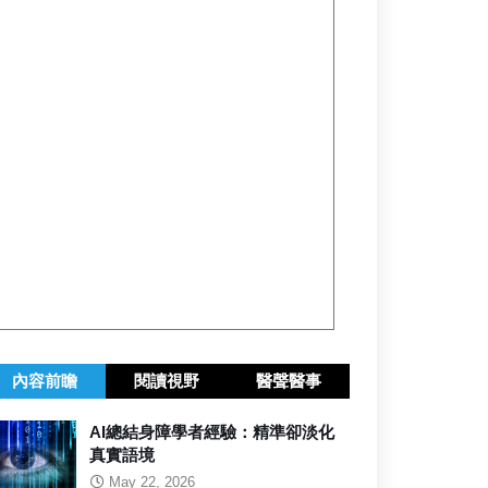
內容前瞻
閱讀視野
醫聲醫事
AI總結身障學者經驗：精準卻淡化
真實語境
May 22, 2026