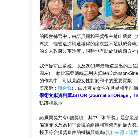
的國會補選中，由諾貝爾和平獎得主翁山蘇姬（Aun
席次。儘管這次補選獲得的席次並不足以威脅執
的文人政府改革進度，同時也有助於舒緩西方社
我們從翁山蘇姬、以及2011年最新遴選出的三位諾貝爾
圖左) 、賴比瑞亞總統瑟利夫(Ellen Johnson-Sir
的作為中，可以見證女性對於和平的重要貢獻；
表來源：
聯合報
)，由此可見女性在世界和平推
學術文獻資料庫JSTOR (Journal STORage，The Sch
軌跡和啟示。
諾貝爾獎共有6個獎項，其中「和平獎」是頒發
備軍隊以及為和平會議的組織和宣傳盡到最大努
授予符合獲獎條件的機構與組織(
資料來源：諾貝