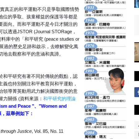
但其實真正的和平運動不只是爭取國際情勢
地位的爭取、孩童權益的保護等等都是
要面向。而和平運動不是今日才關注的
TOR (Journal STORage，
文獻資料庫中的「和平研究 (peace studies or
平運動發展過的歷史足跡和啟示，去瞭解變化萬
切地去觀察和平的意涵和真諦。
於和平研究有著不同於傳統的觀點，認
主義也特別關注和平教育與和平運動，
治領導菁英動用武力解決國際衝突的意
力關係 (資料來源：
和平研究的理論
 and Peace "、"Women and
資源，茲舉例如下：
through Justice
, Vol. 85, No. 11