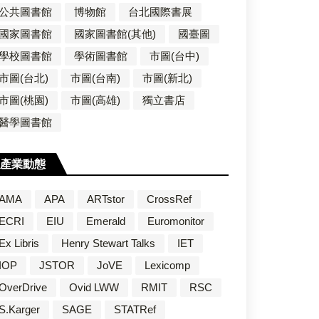
公共圖書館
博物館
台北國際書展
國家圖書館
國家圖書館(其他)
國臺圖
學校圖書館
學術圖書館
市圖(台中)
市圖(台北)
市圖(台南)
市圖(新北)
市圖(桃園)
市圖(高雄)
獨立書店
醫學圖書館
產業動態
AMA
APA
ARTstor
CrossRef
ECRI
EIU
Emerald
Euromonitor
Ex Libris
Henry Stewart Talks
IET
IOP
JSTOR
JoVE
Lexicomp
OverDrive
Ovid LWW
RMIT
RSC
S.Karger
SAGE
STATRef