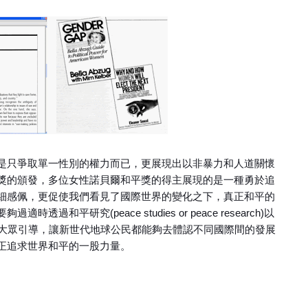
是只爭取單一性別的權力而已，更展現出以非暴力和人道關懷
獎的頒發，多位女性諾貝爾和平獎的得主展現的是一種勇於追
細感佩，更促使我們看見了國際世界的變化之下，真正和平的
平研究(peace studies or peace research)以
，給予社會大眾引導，讓新世代地球公民都能夠去體認不同國際間的發展
正追求世界和平的一股力量。