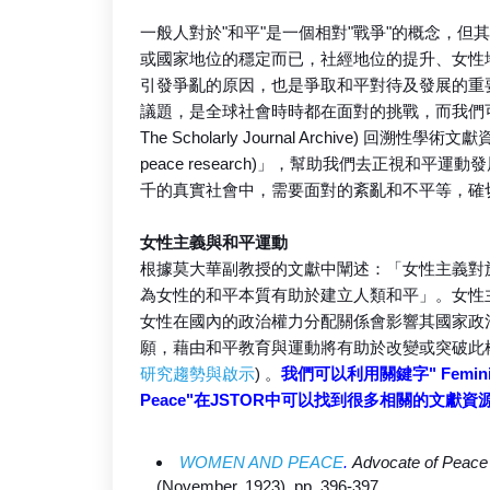
一般人對於"和平"是一個相對"戰爭"的概念，
或國家地位的穩定而已，社經地位的提升、女性
引發爭亂的原因，也是爭取和平對待及發展的重
議題，是全球社會時時都在面對的挑戰，而我們可以透過JS
The Scholarly Journal Archive) 回溯性學術
peace research)」，幫助我們去正視和
千的真實社會中，需要面對的紊亂和不平等，確
女性主義與和平運動
根據莫大華副教授的文獻中闡述：「女性主義對
為女性的和平本質有助於建立人類和平」。女性
女性在國內的政治權力分配關係會影響其國家政
願，藉由和平教育與運動將有助於改變或突破此權
研究趨勢與啟示
) 。
我們可以利用關鍵字" Feminism
Peace"在JSTOR中可以找到很多相關的文獻
WOMEN AND PEACE
.
Advocate of Peace 
(November, 1923), pp. 396-397.