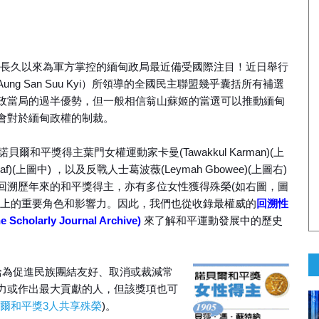
長久以來為軍方掌控的緬甸政局最近備受國際注目！近日舉行
g San Suu Kyi）所領導的全國民主聯盟幾乎囊括所有補選
政當局的過半優勢，但一般相信翁山蘇姬的當選可以推動緬甸
會對於緬甸政權的制裁。
和平獎得主葉門女權運動家卡曼(Tawakkul Karman)(上
leaf)(上圖中) ，以及反戰人士葛波薇(Leymah Gbowee)(上圖右)
回溯歷年來的和平獎得主，亦有多位女性獲得殊榮(如右圖，圖
動上的重要角色和影響力。因此，我們也從收錄最權威的
回溯性
olarly Journal Archive)
來了解和平運動發展中的歷史
給為促進民族團結友好、取消或裁減常
力或作出最大貢獻的人，但該獎項也可
爾和平獎3人共享殊榮
)。