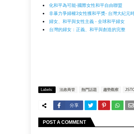
化和平為可能-國際女性和平自由聯盟
非暴力爭婦權3女性獲和平獎- 台灣大紀元
婦女、和平與女性主義 - 全球和平婦女
台灣的婦女：正義、和平與創造的完整
Labels:
法政商管
熱門話題
趨勢觀察
JST
分享
POST A COMMENT