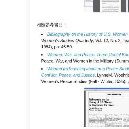
相關參考書目：
Bibliography on the History of U.S. Women
Women's Studies Quarterly
, Vol. 12, No. 2, 
1984), pp. 46-50.
Women, War, and Peace: Three Useful Bo
Peace, War, and Women in the Military (Summe
Women froTeaching about m a Peace Studie
Conf lict, Peace, and Justice
. LynneM. Woehrl
Women's Peace Studies (Fall - Winter, 1995), 