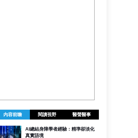
內容前瞻
閱讀視野
醫聲醫事
AI總結身障學者經驗：精準卻淡化
真實語境