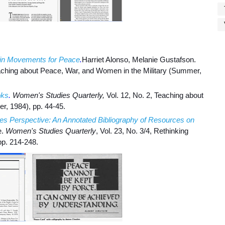
 in Movements for Peace
.
Harriet Alonso, Melanie Gustafson.
Teaching about Peace, War, and Women in the Military (Summer,
oks
.
Women's Studies Quarterly,
Vol. 12, No. 2, Teaching about
r, 1984), pp. 44-45.
s Perspective: An Annotated Bibliography of Resources on
e.
Women's Studies Quarterly
, Vol. 23, No. 3/4, Rethinking
pp. 214-248.