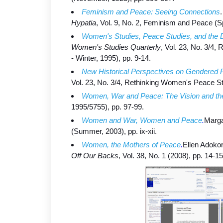
Feminism and Peace: Seeing Connections
Hypatia
, Vol. 9, No. 2, Feminism and Peace (Sp
Women's Studies, Peace Studies, and the 
Women's Studies Quarterly
, Vol. 23, No. 3/4,
- Winter, 1995), pp. 9-14.
New Historical Perspectives on Gendered 
Vol. 23, No. 3/4, Rethinking Women's Peace Stud
Women, War and Peace: The Vision and the
1995/5755), pp. 97-99.
Women and War, Women and Peace
.
Marga
(Summer, 2003), pp. ix-xii.
Women, the Mothers of Peace
.
Ellen Adoko
Off Our Backs
, Vol. 38, No. 1 (2008), pp. 14-15