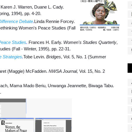
. Karen J. Warren, Duane L. Cady.
ring, 1994), pp. 4-20.
Difference Debate
.
Linda Rennie Forcey.
 Rethinking Women's Peace Studies (Fall
Peace Studies
.
Frances H. Early.
Women's Studies Quarterly
,
ies (Fall - Winter, 1995), pp. 22-31.
 Strategies
.
Tobe Levin.
Bridges
, Vol. 5, No. 1 (Summer
ret (Maggie) McFadden.
NWSA Journal,
Vol. 15, No. 2
rach, Mama Mado Beriu, Unwanga Jeannette, Biwaga Tabu.
.