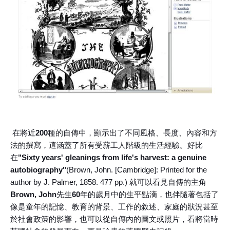
在將近
200
種的自傳中，顯示出了不同風格、長度、內容和方
法的撰寫，這涵蓋了所有受薪工人階級的生活經驗。好比
在
"Sixty years' gleanings from life's harvest: a genuine
autobiography"
(Brown, John. [Cambridge]: Printed for the
author by J. Palmer, 1858. 477 pp.) 就可以看見自傳的主角
Brown, John
先生
60
年的歲月中的生平點滴，也伴隨著包括了
像是童年的記憶、教育的背景、工作的敘述、家庭的狀況甚至
於社會政策的影響，也可以從自傳內的圖文或照片，看將當時