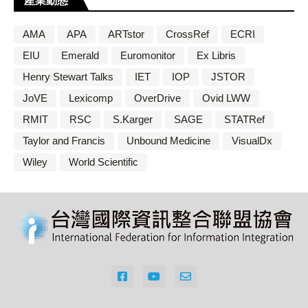
產業動態
AMA
APA
ARTstor
CrossRef
ECRI
EIU
Emerald
Euromonitor
Ex Libris
Henry Stewart Talks
IET
IOP
JSTOR
JoVE
Lexicomp
OverDrive
Ovid LWW
RMIT
RSC
S.Karger
SAGE
STATRef
Taylor and Francis
Unbound Medicine
VisualDx
Wiley
World Scientific