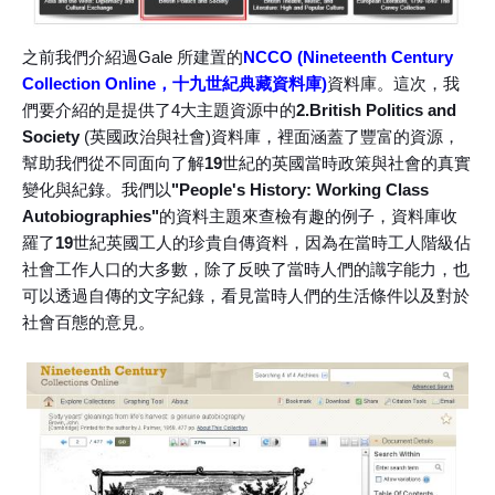
之前我們介紹過Gale 所建置的
NCCO (Nineteenth Century
Collection Online，十九世紀典藏資料庫)
資料庫。這次，我
們要介紹的是提供了4大主題資源中的
2.British Politics and
Society
(英國政治與社會)資料庫，裡面涵蓋了豐富的資源，
幫助我們從不同面向了解
19
世紀的英國當時政策與社會的真實
變化與紀錄。我們以
"People's History: Working Class
Autobiographies"
的資料主題來查檢有趣的例子，資料庫收
羅了
19
世紀英國工人的珍貴自傳資料，因為在當時工人階級佔
社會工作人口的大多數，除了反映了當時人們的識字能力，也
可以透過自傳的文字紀錄，看見當時人們的生活條件以及對於
社會百態的意見。